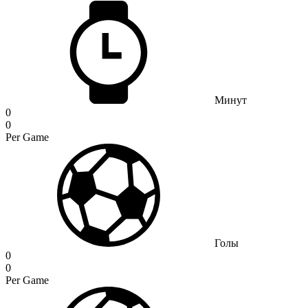
Минут
0
0
Per Game
Голы
0
0
Per Game