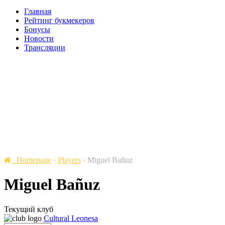
Главная
Рейтинг букмекеров
Бонусы
Новости
Трансляции
Homepage
›
Players
›
Miguel Bañuz
Miguel Bañuz
Текущий клуб
Cultural Leonesa