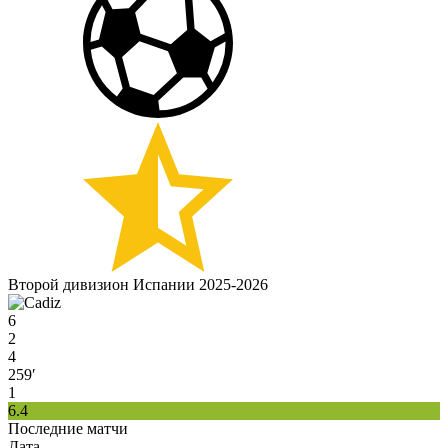
Второй дивизион Испании 2025-2026
6
2
4
259′
1
6.4
Последние матчи
Дата