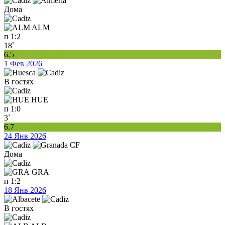
Дома
ALM
п
1:2
18`
6.5
1 Фев 2026
В гостях
HUE
п
1:0
3`
6.7
24 Янв 2026
Дома
GRA
п
1:2
18 Янв 2026
В гостях