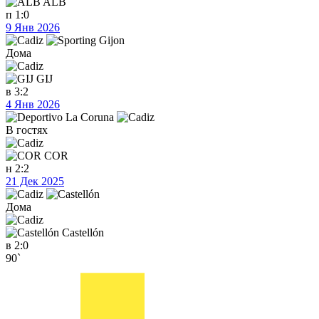
ALB
п
1:0
9 Янв 2026
Дома
GIJ
в
3:2
4 Янв 2026
В гостях
COR
н
2:2
21 Дек 2025
Дома
Castellón
в
2:0
90`