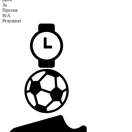
За
Против
H/A
Результат