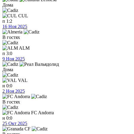
Дома
CUL
п
1:2
16 Ноя 2025
В гостях
ALM
п
3:0
9 Ноя 2025
Дома
VAL
н
0:0
2 Ноя 2025
В гостях
FC Andorra
н
0:0
25 Окт 2025