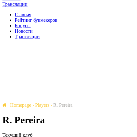
Трансляции
Главная
Рейтинг букмекеров
Бонусы
Новости
Трансляции
Homepage
›
Players
›
R. Pereira
R. Pereira
Текущий клуб