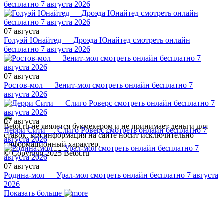
бесплатно 7 августа 2026
07 августа
Голуэй Юнайтед — Дроэда Юнайтед смотреть онлайн
бесплатно 7 августа 2026
07 августа
Ростов-мол — Зенит-мол смотреть онлайн бесплатно 7
августа 2026
07 августа
Betot.ru не явялется букмекером и не принимает деньги для
Дерри Сити — Слиго Роверс смотреть онлайн бесплатно 7
ставок, вся информация на сайте носит исключительно
августа 2026
информационный характер.
© Copyright 2025 Betot.ru
07 августа
Родина-мол — Урал-мол смотреть онлайн бесплатно 7 августа
2026
Показать больше