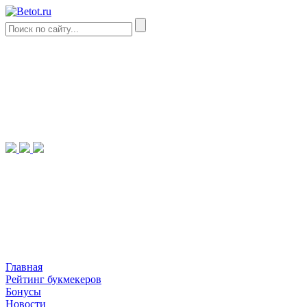
Главная
Рейтинг букмекеров
Бонусы
Новости