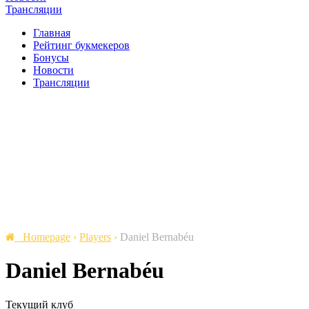
Трансляции
Главная
Рейтинг букмекеров
Бонусы
Новости
Трансляции
Homepage
›
Players
›
Daniel Bernabéu
Daniel Bernabéu
Текущий клуб