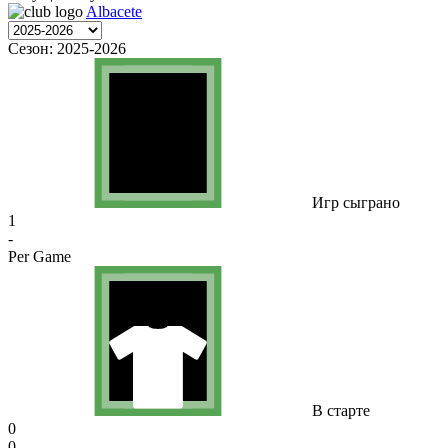
Albacete
Сезон:
2025-2026
Игр сыграно
1
-
Per Game
В старте
0
0