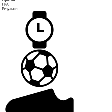
H/A
Результат