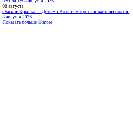
08 августа
Омские Крылья — Динамо-Алтай смотреть онлайн бесплатно
8 августа 2026
Показать больше