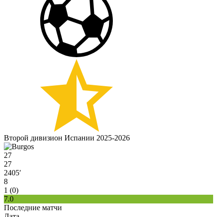
Второй дивизион Испании 2025-2026
27
27
2405′
8
1 (0)
7.0
Последние матчи
Дата