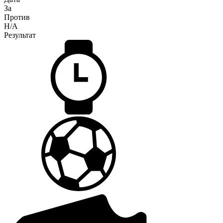
За
Против
H/A
Результат