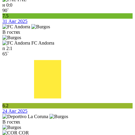
н
0:0
90`
7.5
31 Авг 2025
В гостях
FC Andorra
п
2:1
65`
6.2
24 Авг 2025
В гостях
COR