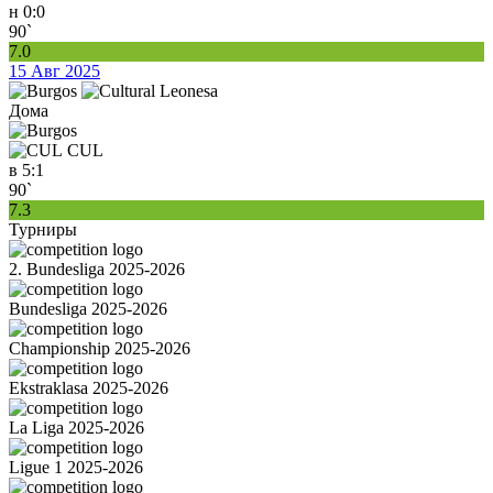
н
0:0
90`
7.0
15 Авг 2025
Дома
CUL
в
5:1
90`
7.3
Турниры
2. Bundesliga 2025-2026
Bundesliga 2025-2026
Championship 2025-2026
Ekstraklasa 2025-2026
La Liga 2025-2026
Ligue 1 2025-2026