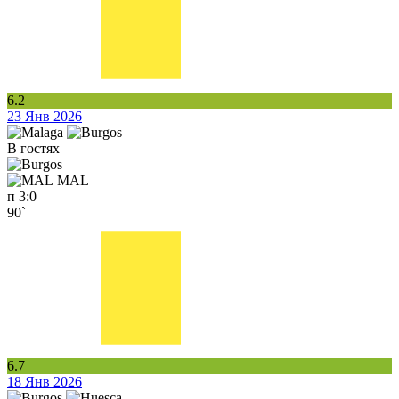
6.2
23 Янв 2026
В гостях
MAL
п
3:0
90`
6.7
18 Янв 2026