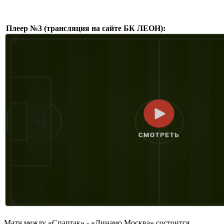
Плеер №3 (трансляция на сайте БК ЛЕОН):
Матч между «Спартак» - «Динамо Москва» состоится