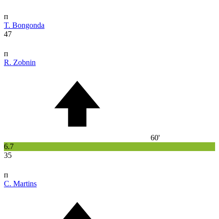
п
T. Bongonda
47
п
R. Zobnin
60'
6.7
35
п
C. Martins