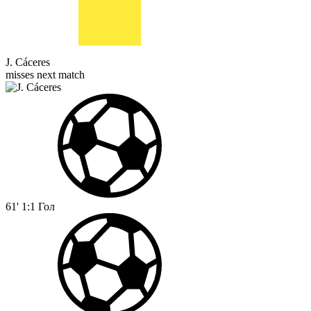
J. Cáceres
misses next match
61'
1:1
Гол