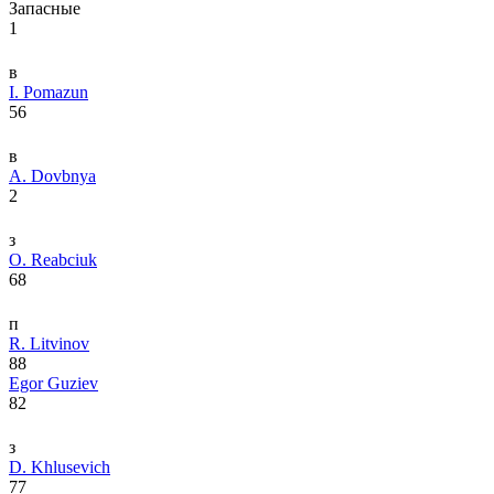
Запасные
1
в
I. Pomazun
56
в
A. Dovbnya
2
з
O. Reabciuk
68
п
R. Litvinov
88
Egor Guziev
82
з
D. Khlusevich
77