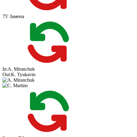
75'
Замена
In:
A. Miranchuk
Out:
K. Tyukavin