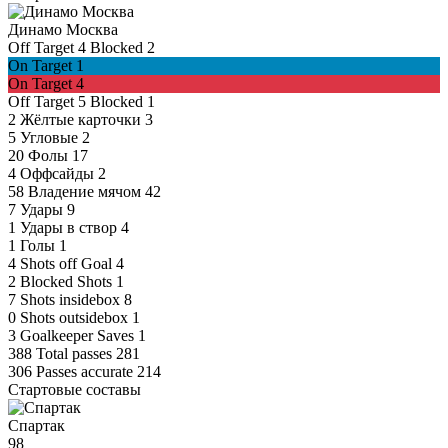
Динамо Москва
Off Target
4
Blocked
2
On Target
1
On Target
4
Off Target
5
Blocked
1
2
Жёлтые карточки
3
5
Угловые
2
20
Фолы
17
4
Оффсайды
2
58
Владение мячом
42
7
Удары
9
1
Удары в створ
4
1
Голы
1
4
Shots off Goal
4
2
Blocked Shots
1
7
Shots insidebox
8
0
Shots outsidebox
1
3
Goalkeeper Saves
1
388
Total passes
281
306
Passes accurate
214
Стартовые составы
Спартак
98