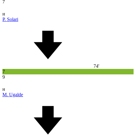
7
н
P. Solari
74'
7
9
н
M. Ugalde