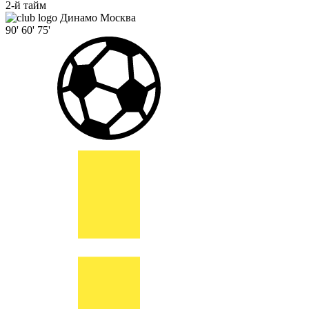
2-й тайм
Динамо Москва
90'
60'
75'