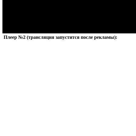
Плеер №2 (трансляция запустится после рекламы):