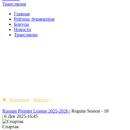
Трансляции
Главная
Рейтинг букмекеров
Бонусы
Новости
Трансляции
Homepage
›
Matches
›
Russian Premier League 2025-2026
|
Regular Season - 18
|
6 Дек 2025
-
16:45
Спартак