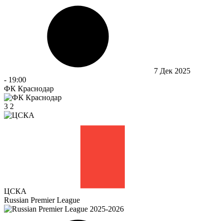
7 Дек 2025
-
19:00
ФК Краснодар
3
2
ЦСКА
Russian Premier League