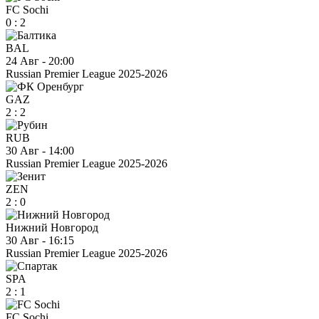
FC Sochi
0
:
2
BAL
24 Авг
-
20:00
Russian Premier League 2025-2026
GAZ
2
:
2
RUB
30 Авг
-
14:00
Russian Premier League 2025-2026
ZEN
2
:
0
Нижний Новгород
30 Авг
-
16:15
Russian Premier League 2025-2026
SPA
2
:
1
FC Sochi