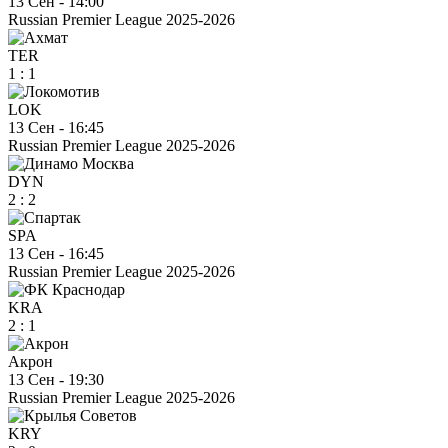
13 Сен
-
14:00
Russian Premier League 2025-2026
TER
1
:
1
LOK
13 Сен
-
16:45
Russian Premier League 2025-2026
DYN
2
:
2
SPA
13 Сен
-
16:45
Russian Premier League 2025-2026
KRA
2
:
1
Акрон
13 Сен
-
19:30
Russian Premier League 2025-2026
KRY