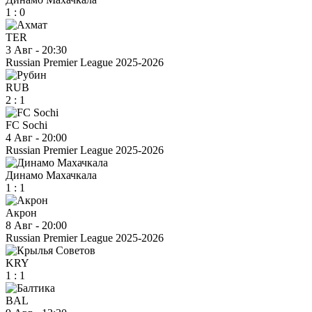
1
:
0
TER
3 Авг
-
20:30
Russian Premier League 2025-2026
RUB
2
:
1
FC Sochi
4 Авг
-
20:00
Russian Premier League 2025-2026
Динамо Махачкала
1
:
1
Акрон
8 Авг
-
20:00
Russian Premier League 2025-2026
KRY
1
:
1
BAL