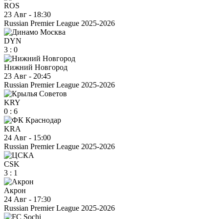
ROS
23 Авг
-
18:30
Russian Premier League 2025-2026
DYN
3
:
0
Нижний Новгород
23 Авг
-
20:45
Russian Premier League 2025-2026
KRY
0
:
6
KRA
24 Авг
-
15:00
Russian Premier League 2025-2026
CSK
3
:
1
Акрон
24 Авг
-
17:30
Russian Premier League 2025-2026