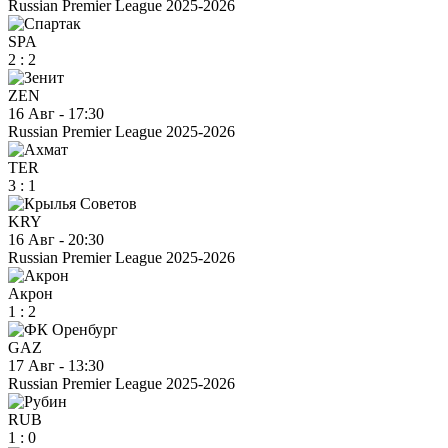
Russian Premier League 2025-2026
SPA
2
:
2
ZEN
16 Авг
-
17:30
Russian Premier League 2025-2026
TER
3
:
1
KRY
16 Авг
-
20:30
Russian Premier League 2025-2026
Акрон
1
:
2
GAZ
17 Авг
-
13:30
Russian Premier League 2025-2026
RUB
1
:
0