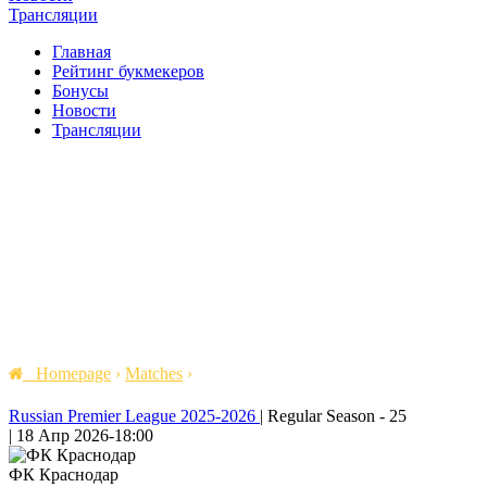
Трансляции
Главная
Рейтинг букмекеров
Бонусы
Новости
Трансляции
Homepage
›
Matches
›
Russian Premier League 2025-2026
|
Regular Season - 25
|
18 Апр 2026
-
18:00
ФК Краснодар