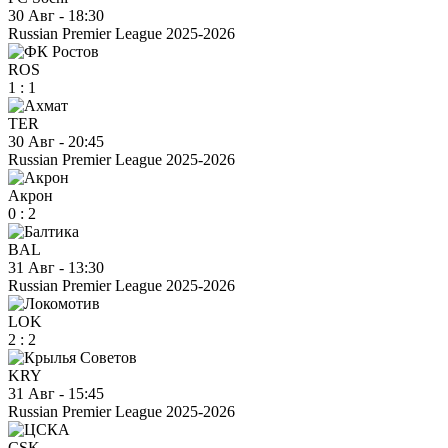
30 Авг
-
18:30
Russian Premier League 2025-2026
ROS
1
:
1
TER
30 Авг
-
20:45
Russian Premier League 2025-2026
Акрон
0
:
2
BAL
31 Авг
-
13:30
Russian Premier League 2025-2026
LOK
2
:
2
KRY
31 Авг
-
15:45
Russian Premier League 2025-2026
CSK