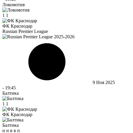
Локомотив
1
1
ФК Краснодар
Russian Premier League
9 Ноя 2025
-
19:45
Балтика
1
1
ФК Краснодар
Балтика
н
н
в
в
п