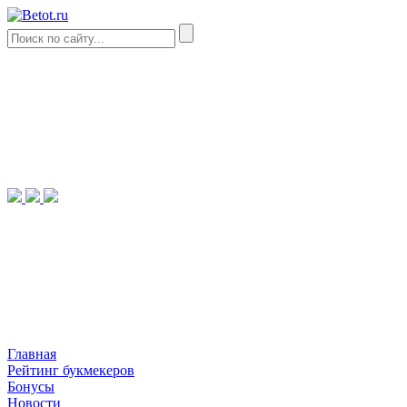
Главная
Рейтинг букмекеров
Бонусы
Новости