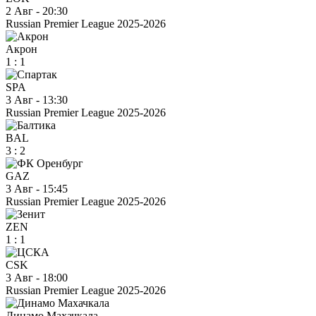
2 Авг
-
20:30
Russian Premier League 2025-2026
Акрон
1
:
1
SPA
3 Авг
-
13:30
Russian Premier League 2025-2026
BAL
3
:
2
GAZ
3 Авг
-
15:45
Russian Premier League 2025-2026
ZEN
1
:
1
CSK
3 Авг
-
18:00
Russian Premier League 2025-2026
Динамо Махачкала