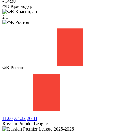
-
14:30
ФК Краснодар
2
1
ФК Ростов
1
1.60
X
4.32
2
6.31
Russian Premier League