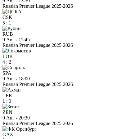
9 Авг
-
13:30
Russian Premier League 2025-2026
CSK
5
:
1
RUB
9 Авг
-
15:45
Russian Premier League 2025-2026
LOK
4
:
2
SPA
9 Авг
-
18:00
Russian Premier League 2025-2026
TER
1
:
0
ZEN
9 Авг
-
20:30
Russian Premier League 2025-2026
GAZ