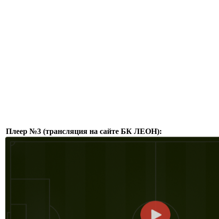
Плеер №3 (трансляция на сайте БК ЛЕОН):