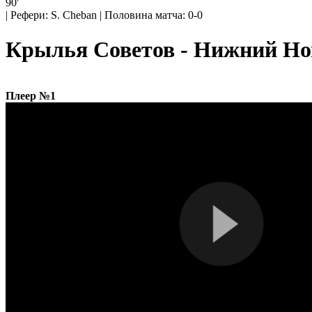
90'
|
Рефери: S. Cheban
|
Половина матча: 0-0
Крылья Советов - Нижний Но
Плеер №1