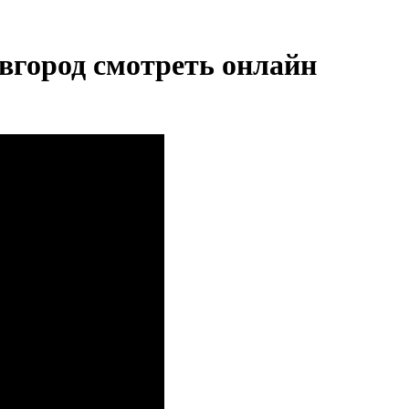
вгород смотреть онлайн