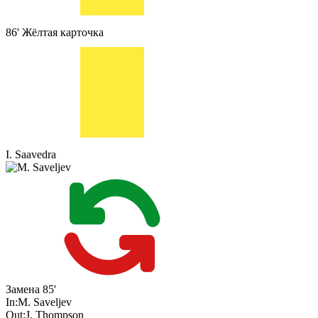
86'
Жёлтая карточка
I. Saavedra
Замена
85'
In:
M. Saveljev
Out:
J. Thompson