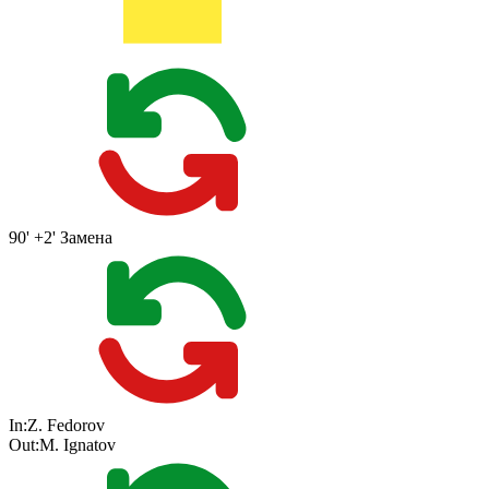
90' +2'
Замена
In:
Z. Fedorov
Out:
M. Ignatov