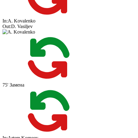
In:
A. Kovalenko
Out:
D. Vasiljev
75'
Замена
In:
Artem Korneev