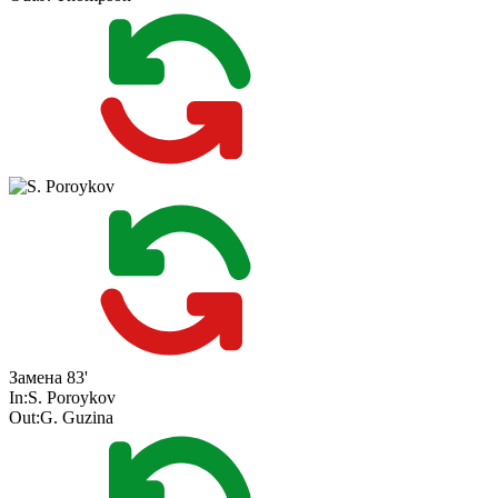
Замена
83'
In:
S. Poroykov
Out:
G. Guzina