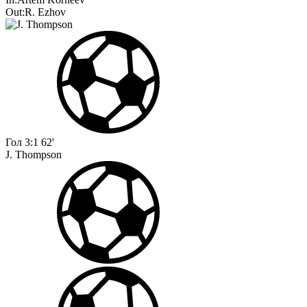
Out:
R. Ezhov
Гол
3:1
62'
J. Thompson