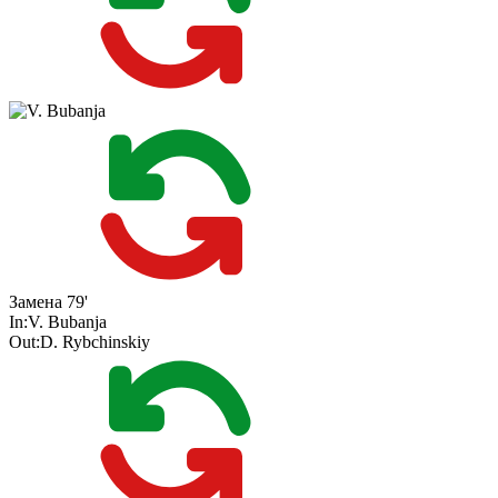
Замена
79'
In:
V. Bubanja
Out:
D. Rybchinskiy