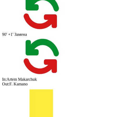
90' +1'
Замена
In:
Artem Makarchuk
Out:
F. Kamano