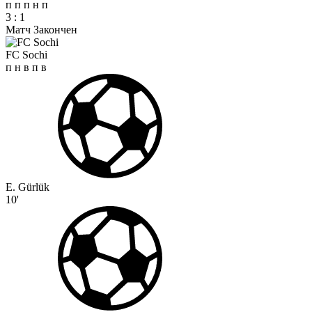
п
п
п
н
п
3
:
1
Матч Закончен
FC Sochi
п
н
в
п
в
E. Gürlük
10'