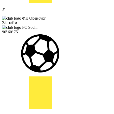
3'
ФК Оренбург
2-й тайм
FC Sochi
90'
60'
75'