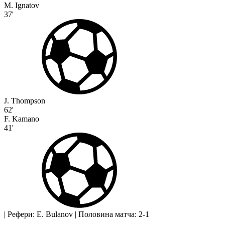
M. Ignatov
37'
J. Thompson
62'
F. Kamano
41'
|
Рефери: E. Bulanov
|
Половина матча: 2-1