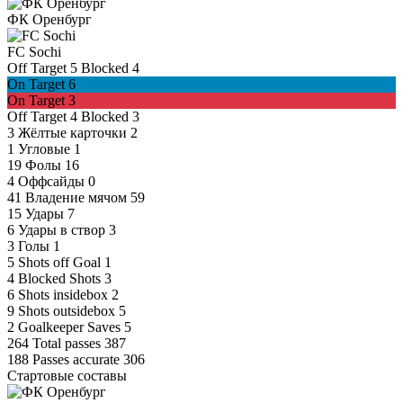
ФК Оренбург
FC Sochi
Off Target
5
Blocked
4
On Target
6
On Target
3
Off Target
4
Blocked
3
3
Жёлтые карточки
2
1
Угловые
1
19
Фолы
16
4
Оффсайды
0
41
Владение мячом
59
15
Удары
7
6
Удары в створ
3
3
Голы
1
5
Shots off Goal
1
4
Blocked Shots
3
6
Shots insidebox
2
9
Shots outsidebox
5
2
Goalkeeper Saves
5
264
Total passes
387
188
Passes accurate
306
Стартовые составы