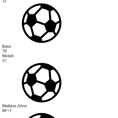
51'
Batxi
70'
Moisés
11'
Matheus Alves
90'+1'