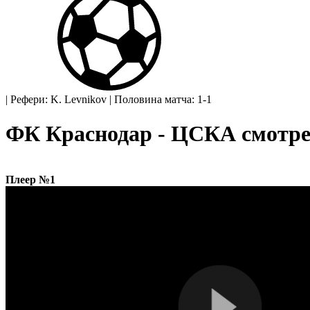
|
Рефери: K. Levnikov
|
Половина матча: 1-1
ФК Краснодар - ЦСКА смотре
Плеер №1