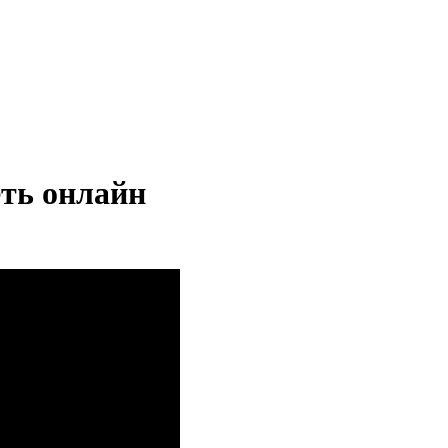
ть онлайн