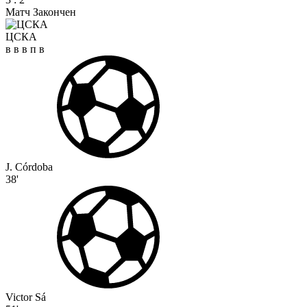
Матч Закончен
ЦСКА
в
в
в
п
в
J. Córdoba
38'
Victor Sá