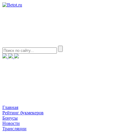
Главная
Рейтинг букмекеров
Бонусы
Новости
Трансляции