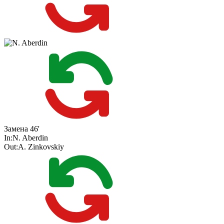
Замена
46'
In:
N. Aberdin
Out:
A. Zinkovskiy