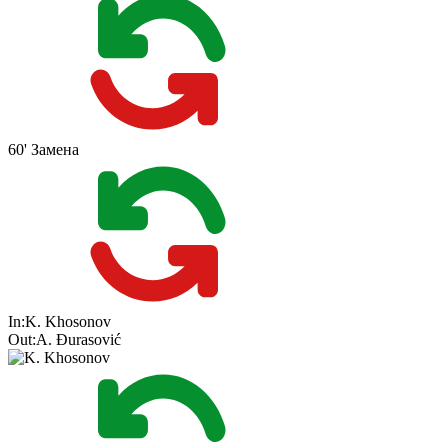
60'
Замена
In:
K. Khosonov
Out:
A. Đurasović