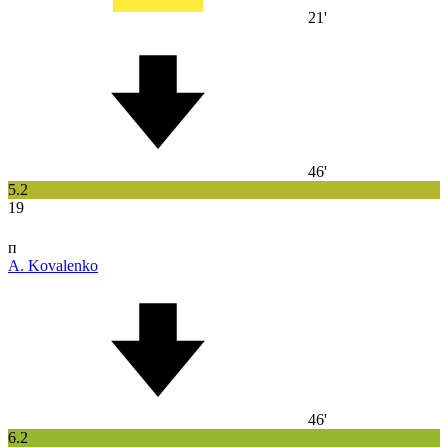
21'
46'
5.2
19
п
A. Kovalenko
46'
6.2