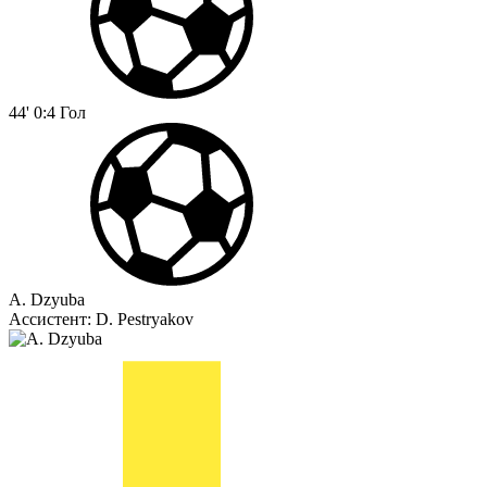
44'
0:4
Гол
A. Dzyuba
Ассистент:
D. Pestryakov