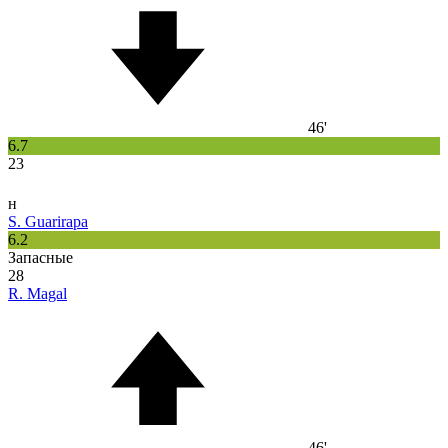
46'
6.7
23
н
S. Guarirapa
6.2
Запасные
28
R. Magal
46'