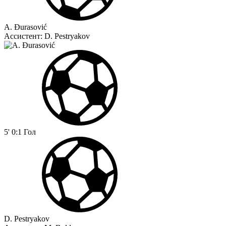
A. Đurasović
Ассистент:
D. Pestryakov
5'
0:1
Гол
D. Pestryakov