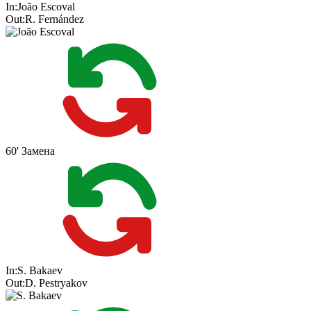
In:
João Escoval
Out:
R. Fernández
60'
Замена
In:
S. Bakaev
Out:
D. Pestryakov