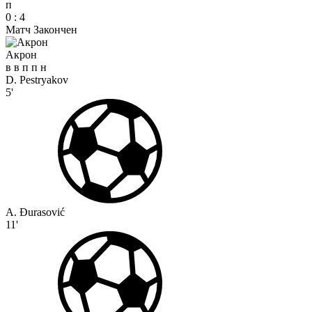
п
0
:
4
Матч Закончен
Акрон
в
в
п
п
н
D. Pestryakov
5'
A. Đurasović
11'