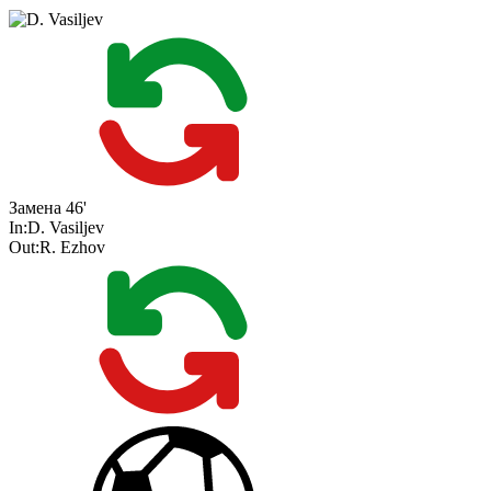
Замена
46'
In:
D. Vasiljev
Out:
R. Ezhov