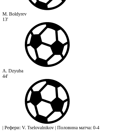
M. Boldyrev
13'
A. Dzyuba
44'
|
Рефери: V. Tselovalnikov
|
Половина матча: 0-4