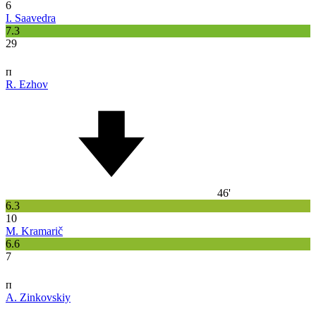
6
I. Saavedra
7.3
29
п
R. Ezhov
46'
6.3
10
M. Kramarič
6.6
7
п
A. Zinkovskiy