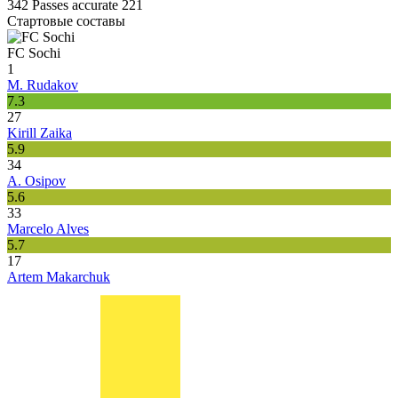
342
Passes accurate
221
Стартовые составы
FC Sochi
1
M. Rudakov
7.3
27
Kirill Zaika
5.9
34
A. Osipov
5.6
33
Marcelo Alves
5.7
17
Artem Makarchuk