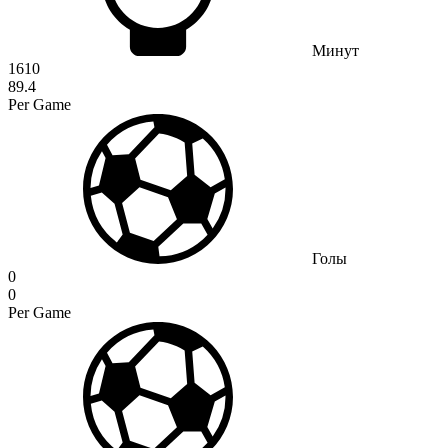
Минут
1610
89.4
Per Game
Голы
0
0
Per Game