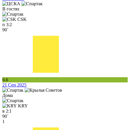
В гостях
CSK
п
3:2
90`
6.6
21 Сен 2025
Дома
KRY
в
2:1
90`
1