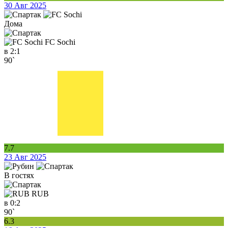
30 Авг 2025
Дома
FC Sochi
в
2:1
90`
7.7
23 Авг 2025
В гостях
RUB
в
0:2
90`
6.3