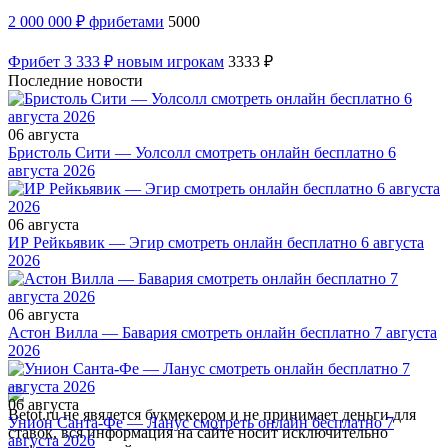
2 000 000 ₽ фрибетами
5000
Фрибет 3 333 ₽ новым игрокам
3333 ₽
Последние новости
06 августа
Бристоль Сити — Уолсолл смотреть онлайн бесплатно 6
августа 2026
06 августа
ИР Рейкьявик — Эгир смотреть онлайн бесплатно 6 августа
2026
06 августа
Астон Вилла — Бавария смотреть онлайн бесплатно 7 августа
2026
06 августа
Betot.ru не явялется букмекером и не принимает деньги для
Унион Санта-Фе — Ланус смотреть онлайн бесплатно 7
ставок, вся информация на сайте носит исключительно
августа 2026