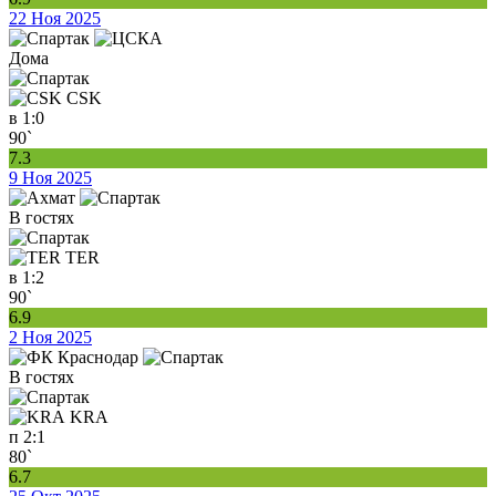
22 Ноя 2025
Дома
CSK
в
1:0
90`
7.3
9 Ноя 2025
В гостях
TER
в
1:2
90`
6.9
2 Ноя 2025
В гостях
KRA
п
2:1
80`
6.7