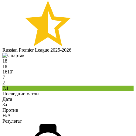
Russian Premier League 2025-2026
18
18
1610′
7
2
7.1
Последние матчи
Дата
За
Против
H/A
Результат