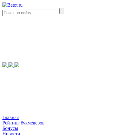
Главная
Рейтинг букмекеров
Бонусы
Новости