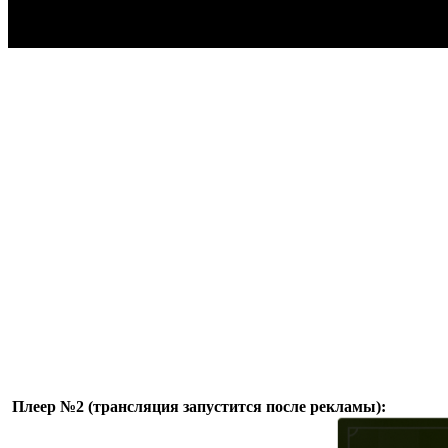
Плеер №2 (трансляция запустится после рекламы):