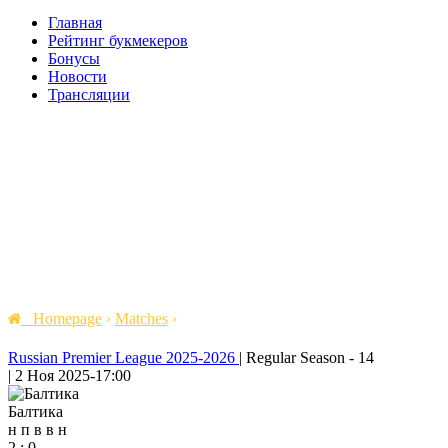
Главная
Рейтинг букмекеров
Бонусы
Новости
Трансляции
Homepage
›
Matches
›
Russian Premier League 2025-2026
|
Regular Season - 14
|
2 Ноя 2025
-
17:00
Балтика
н
п
в
в
н
2
:
0