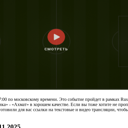
17:00 по московскому времени. Это событие пройдет в рамках Ru
тика» - «Ахмат» в хорошем качестве. Если вы тоже хотите не пр
отовили для вас ссылки на текстовые и видео трансляции, чтобы
11.2025