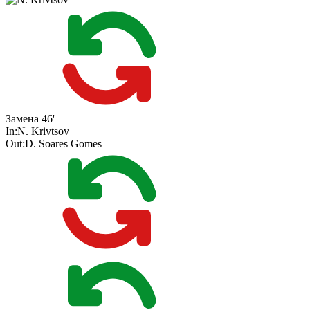
Замена
46'
In:
N. Krivtsov
Out:
D. Soares Gomes