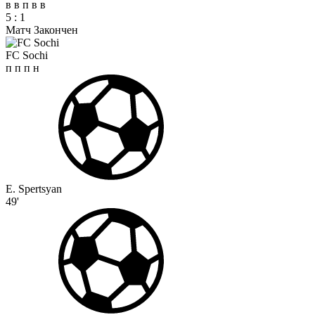
в
в
п
в
в
5
:
1
Матч Закончен
FC Sochi
п
п
п
н
E. Spertsyan
49'