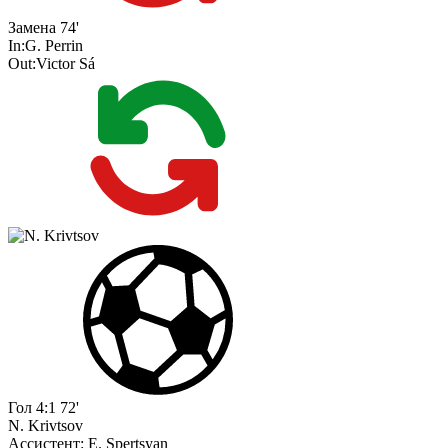
Замена
74'
In:
G. Perrin
Out:
Victor Sá
Гол
4:1
72'
N. Krivtsov
Ассистент:
E. Spertsyan