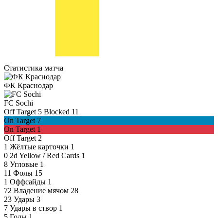
Статистика матча
ФК Краснодар
FC Sochi
Off Target
5
Blocked
11
On Target
7
On Target
1
Off Target
2
1
Жёлтые карточки
1
0
2d Yellow / Red Cards
1
8
Угловые
1
11
Фолы
15
1
Оффсайды
1
72
Владение мячом
28
23
Удары
3
7
Удары в створ
1
5
Голы
1