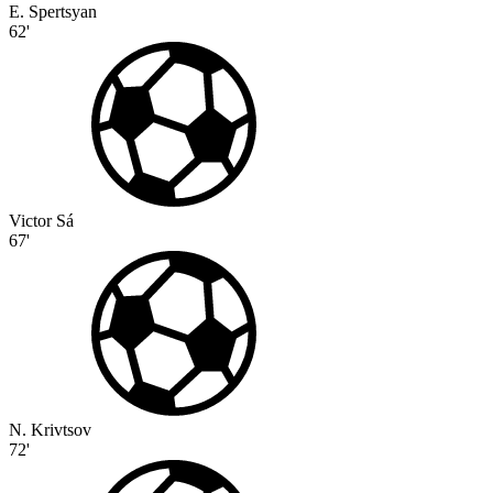
E. Spertsyan
62'
Victor Sá
67'
N. Krivtsov
72'