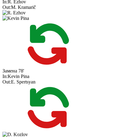
In:
R. Ezhov
Out:
M. Kramarič
Замена
78'
In:
Kevin Pina
Out:
E. Spertsyan