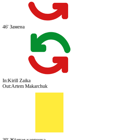
46'
Замена
In:
Kirill Zaika
Out:
Artem Makarchuk
39'
Жёлтая карточка