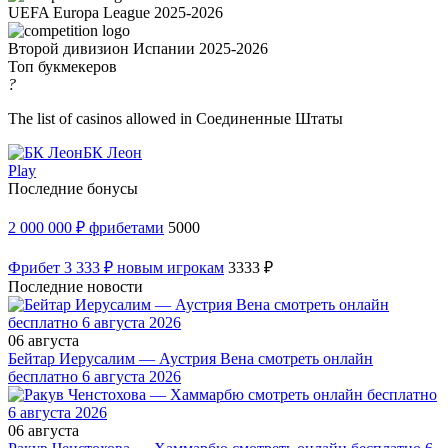
UEFA Europa League 2025-2026
Второй дивизион Испании 2025-2026
Топ букмекеров
?
The list of casinos allowed in Соединенные Штаты
БК Леон
Play
Последние бонусы
2 000 000 ₽ фрибетами
5000
Фрибет 3 333 ₽ новым игрокам
3333 ₽
Последние новости
06 августа
Бейтар Иерусалим — Аустрия Вена смотреть онлайн
бесплатно 6 августа 2026
06 августа