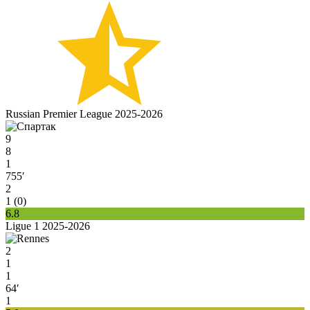
Russian Premier League 2025-2026
9
8
1
755′
2
1 (0)
6.8
Ligue 1 2025-2026
2
1
1
64′
1