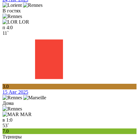
В гостях
LOR
п
4:0
11`
3.0
15 Авг 2025
Дома
MAR
в
1:0
53`
7.0
Турниры