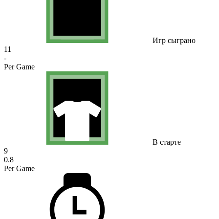
Игр сыграно
11
-
Per Game
В старте
9
0.8
Per Game