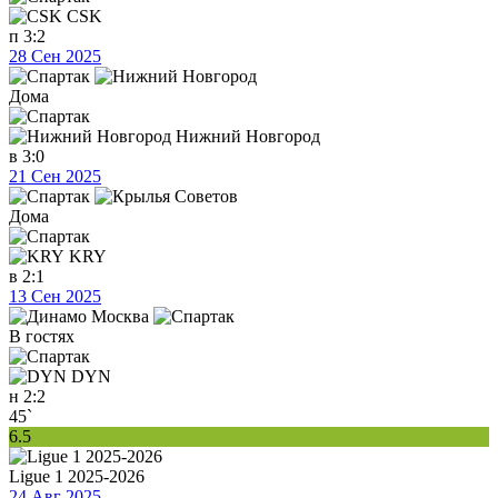
CSK
п
3:2
28 Сен 2025
Дома
Нижний Новгород
в
3:0
21 Сен 2025
Дома
KRY
в
2:1
13 Сен 2025
В гостях
DYN
н
2:2
45`
6.5
Ligue 1 2025-2026
24 Авг 2025