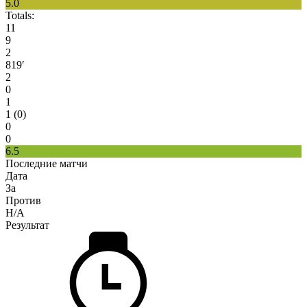
5.0
Totals:
11
9
2
819′
2
0
1
1 (0)
0
0
6.5
Последние матчи
Дата
За
Против
H/A
Результат