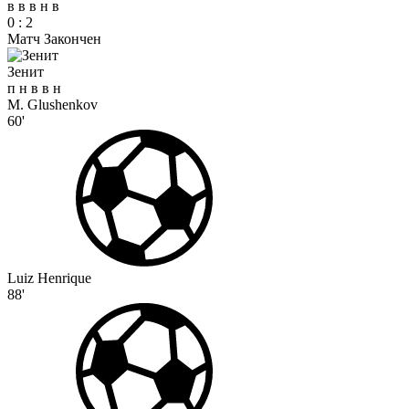
в
в
в
н
в
0
:
2
Матч Закончен
Зенит
п
н
в
в
н
M. Glushenkov
60'
Luiz Henrique
88'