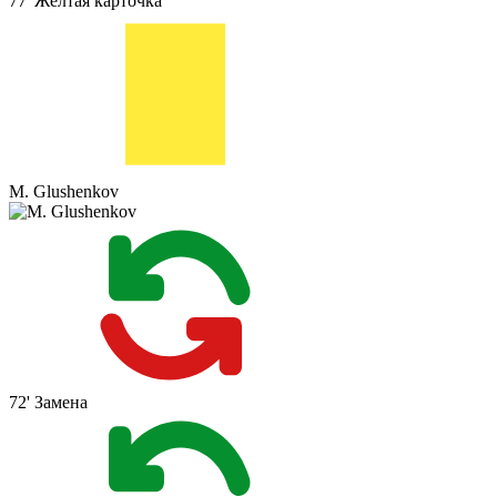
77'
Жёлтая карточка
M. Glushenkov
72'
Замена