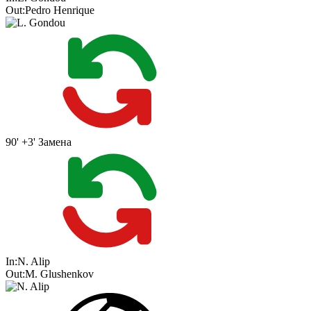
Out:
Pedro Henrique
90' +3'
Замена
In:
N. Alip
Out:
M. Glushenkov