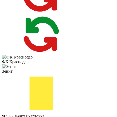
ФК Краснодар
Зенит
90' +6'
Жёлтая карточка