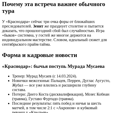
Почему эта встреча важнее обычного
тура
У «Краснодара» сейчас три очка форы от ближайших
преследователей.
Зенит
же празднует столетие и пытается
доказать, что прошлогодний сбой был случайностью. Игра
«быков» системна, у гостей же многое держится на
индивидуальном мастерстве. Словом, идеальный сюжет для
сентябрьского прайм-тайма.
Форма и кадровые новости
«Краснодар»: бычья поступь Мурада Мусаева
Тренер: Мурад Мусаев (с 14.03.2024).
Новички межсезонья: Пальцев, Перрен, Дуглас Аугусто,
Жубал — все уже влились и расширили глубину
состава.
Потери: Диего Коста (дисквалификация), Мозес Кобнан
(травма), Густаво Фуртадо (травма).
Последние результаты: пять побед и ничья за шесть
матчей, в том числе 2:1 с «Акроном» и кубковый
реванш у «Крыльев».