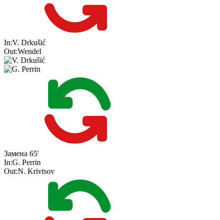
In:
V. Drkušić
Out:
Wendel
Замена
65'
In:
G. Perrin
Out:
N. Krivtsov