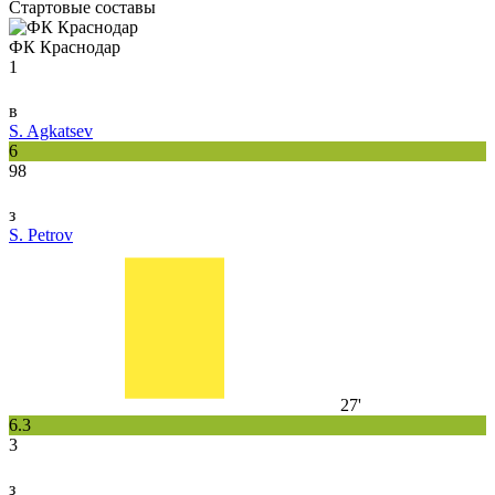
Стартовые составы
ФК Краснодар
1
в
S. Agkatsev
6
98
з
S. Petrov
27'
6.3
3
з