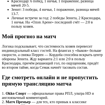
Краснодар: 6 побед, 1 ничья, 1 поражение, разница
мячей 20-5.
Зенит: 3 победы, 4 ничьи, 1 поражение, разница мячей
13-7.
Личные встречи за год: 2 победы Зенита, 2 Краснодара,
1 ничья. На «Ozon Арене» последний счёт — 2:0 в
пользу хозяев.
Мой прогноз на матч
Логика подсказывает, что системность хозяев перевесит
индивидуальный класс гостей. На флангах у «быков» больше
скорости, а связка Перрен — Кордоба способна вскрыть центр
обороны Зенита. Жду варианта 2:1 или 2:0 в пользу
Краснодара, причём решающий гол, по ощущениям, придёт
во втором тайме, когда Семак начнёт тасовать состав.
Где
смотреть онлайн
и не пропустить
прямую трансляцию матча
1.
Okko Спорт
— официальные права РПЛ, ультра HD и
англоязычный комментарий.
2.
Матч Премьер
— для тех, кто привык к классике