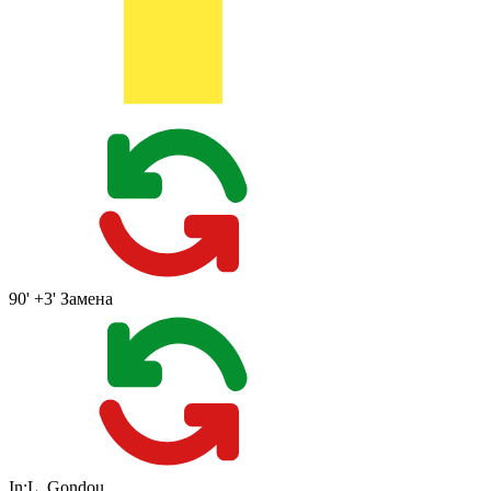
90' +3'
Замена
In:
L. Gondou