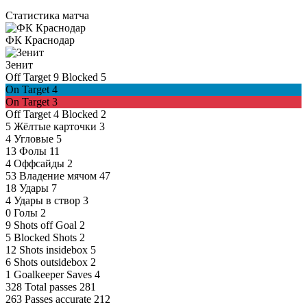
Статистика матча
ФК Краснодар
Зенит
Off Target
9
Blocked
5
On Target
4
On Target
3
Off Target
4
Blocked
2
5
Жёлтые карточки
3
4
Угловые
5
13
Фолы
11
4
Оффсайды
2
53
Владение мячом
47
18
Удары
7
4
Удары в створ
3
0
Голы
2
9
Shots off Goal
2
5
Blocked Shots
2
12
Shots insidebox
5
6
Shots outsidebox
2
1
Goalkeeper Saves
4
328
Total passes
281
263
Passes accurate
212