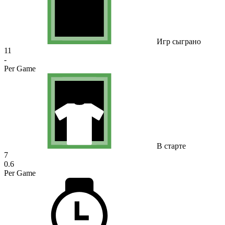
Игр сыграно
11
-
Per Game
В старте
7
0.6
Per Game