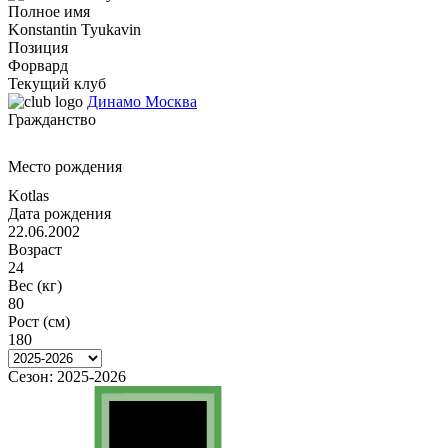
Полное имя
Konstantin Tyukavin
Позиция
Форвард
Текущий клуб
Динамо Москва
Гражданство
Место рождения
Kotlas
Дата рождения
22.06.2002
Возраст
24
Вес (кг)
80
Рост (см)
180
Сезон:
2025-2026