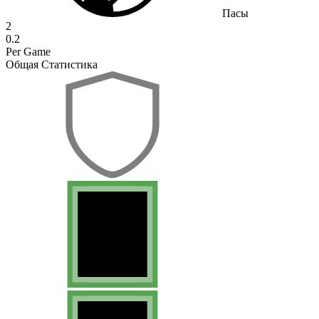
Пасы
2
0.2
Per Game
Общая Статистика