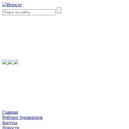
Главная
Рейтинг букмекеров
Бонусы
Новости