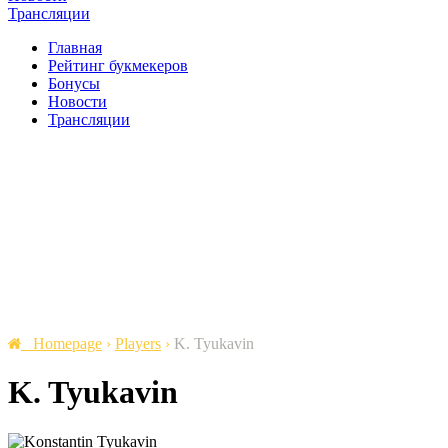
Трансляции
Главная
Рейтинг букмекеров
Бонусы
Новости
Трансляции
Homepage
›
Players
›
K. Tyukavin
K. Tyukavin