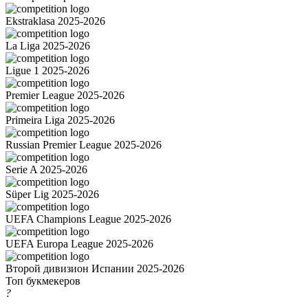
Ekstraklasa 2025-2026
La Liga 2025-2026
Ligue 1 2025-2026
Premier League 2025-2026
Primeira Liga 2025-2026
Russian Premier League 2025-2026
Serie A 2025-2026
Süper Lig 2025-2026
UEFA Champions League 2025-2026
UEFA Europa League 2025-2026
Второй дивизион Испании 2025-2026
Топ букмекеров
?