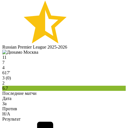
Russian Premier League 2025-2026
11
7
4
617′
3 (0)
2
6.7
Последние матчи
Дата
За
Против
H/A
Результат