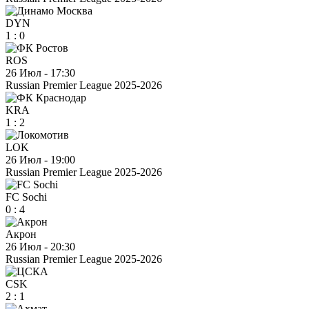
DYN
1
:
0
ROS
26 Июл
-
17:30
Russian Premier League 2025-2026
KRA
1
:
2
LOK
26 Июл
-
19:00
Russian Premier League 2025-2026
FC Sochi
0
:
4
Акрон
26 Июл
-
20:30
Russian Premier League 2025-2026
CSK
2
:
1