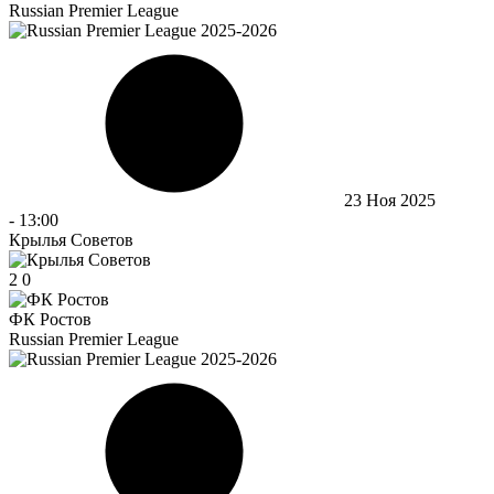
Russian Premier League
23 Ноя 2025
-
13:00
Крылья Советов
2
0
ФК Ростов
Russian Premier League