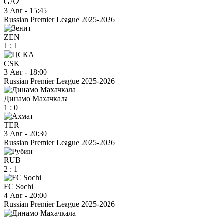
GAZ
3 Авг
-
15:45
Russian Premier League 2025-2026
ZEN
1
:
1
CSK
3 Авг
-
18:00
Russian Premier League 2025-2026
Динамо Махачкала
1
:
0
TER
3 Авг
-
20:30
Russian Premier League 2025-2026
RUB
2
:
1
FC Sochi
4 Авг
-
20:00
Russian Premier League 2025-2026