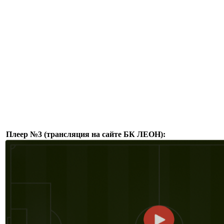
Плеер №3 (трансляция на сайте БК ЛЕОН):