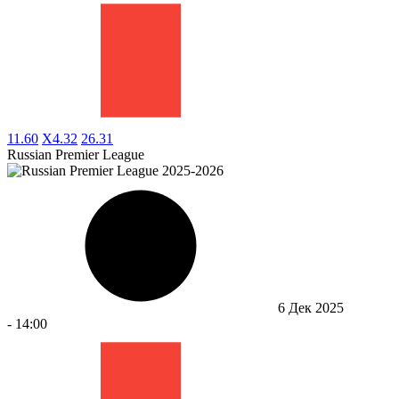
1
1.60
X
4.32
2
6.31
Russian Premier League
6 Дек 2025
-
14:00