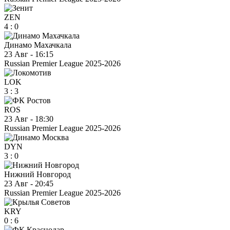
ZEN
4
:
0
Динамо Махачкала
23 Авг
-
16:15
Russian Premier League 2025-2026
LOK
3
:
3
ROS
23 Авг
-
18:30
Russian Premier League 2025-2026
DYN
3
:
0
Нижний Новгород
23 Авг
-
20:45
Russian Premier League 2025-2026
KRY
0
:
6