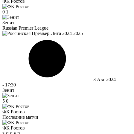
ФК Ростов
0
1
Зенит
Russian Premier League
3 Авг 2024
-
17:30
Зенит
5
0
ФК Ростов
Последние матчи
ФК Ростов
в
п
п
в
п