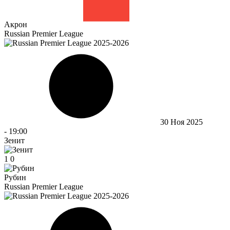
Акрон
Russian Premier League
30 Ноя 2025
-
19:00
Зенит
1
0
Рубин
Russian Premier League