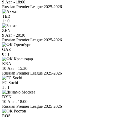
9 Авг
-
18:00
Russian Premier League 2025-2026
TER
1
:
0
ZEN
9 Авг
-
20:30
Russian Premier League 2025-2026
GAZ
0
:
1
KRA
10 Авг
-
15:30
Russian Premier League 2025-2026
FC Sochi
1
:
1
DYN
10 Авг
-
18:00
Russian Premier League 2025-2026
ROS