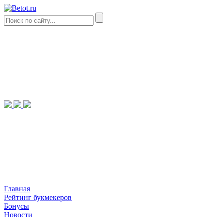
Главная
Рейтинг букмекеров
Бонусы
Новости