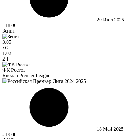
20 Июл 2025
-
18:00
Зенит
3.05
xG
1.02
2
1
ФК Ростов
Russian Premier League
18 Май 2025
-
19:00