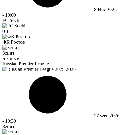
8 Ноя 2025
-
19:00
FC Sochi
0
1
ФК Ростов
Зенит
н
в
в
в
в
Russian Premier League
27 Фев 2026
-
19:30
Зенит