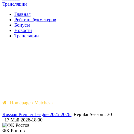
Трансляции
Главная
Рейтинг букмекеров
Бонусы
Новости
Трансляции
Homepage
›
Matches
›
Russian Premier League 2025-2026
|
Regular Season - 30
|
17 Май 2026
-
18:00
ФК Ростов