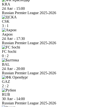
KRA
24 Авг
-
15:00
Russian Premier League 2025-2026
CSK
3
:
1
Акрон
24 Авг
-
17:30
Russian Premier League 2025-2026
FC Sochi
0
:
2
BAL
24 Авг
-
20:00
Russian Premier League 2025-2026
GAZ
2
:
2
RUB
30 Авг
-
14:00
Russian Premier League 2025-2026