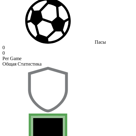
Пасы
0
0
Per Game
Общая Статистика