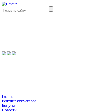
Главная
Рейтинг букмекеров
Бонусы
Новости