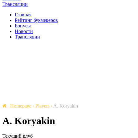
Трансляции
Главная
Рейтинг букмекеров
Бонусы
Новости
Трансляции
Homepage
›
Players
›
A. Koryakin
A. Koryakin
Текущий клуб