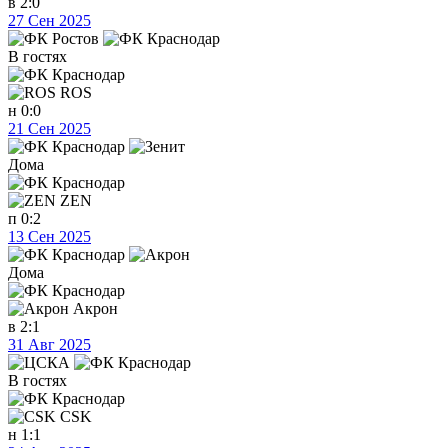
в
2:0
27 Сен 2025
В гостях
ROS
н
0:0
21 Сен 2025
Дома
ZEN
п
0:2
13 Сен 2025
Дома
Акрон
в
2:1
31 Авг 2025
В гостях
CSK
н
1:1