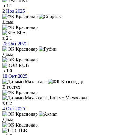
BAL
н
1:1
2 Ноя 2025
Дома
SPA
в
2:1
26 Окт 2025
Дома
RUB
в
1:0
18 Окт 2025
В гостях
Динамо Махачкала
в
0:2
4 Окт 2025
Дома
TER