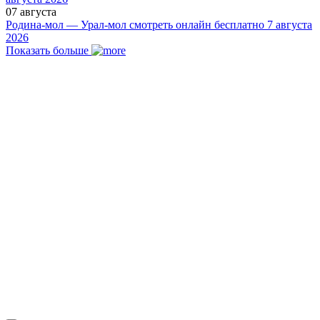
07 августа
Родина-мол — Урал-мол смотреть онлайн бесплатно 7 августа
2026
Показать больше