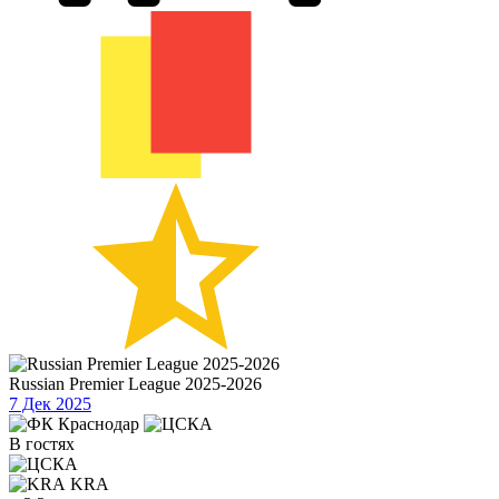
Russian Premier League 2025-2026
7 Дек 2025
В гостях
KRA