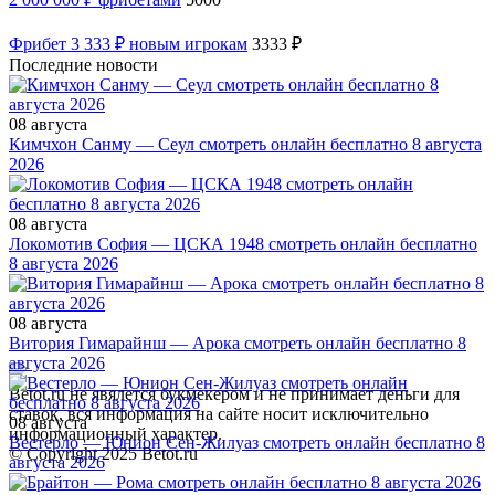
Фрибет 3 333 ₽ новым игрокам
3333 ₽
Последние новости
08 августа
Кимчхон Санму — Сеул смотреть онлайн бесплатно 8 августа
2026
08 августа
Локомотив София — ЦСКА 1948 смотреть онлайн бесплатно
8 августа 2026
08 августа
Витория Гимарайнш — Арока смотреть онлайн бесплатно 8
августа 2026
Betot.ru не явялется букмекером и не принимает деньги для
ставок, вся информация на сайте носит исключительно
08 августа
информационный характер.
Вестерло — Юнион Сен-Жилуаз смотреть онлайн бесплатно 8
© Copyright 2025 Betot.ru
августа 2026