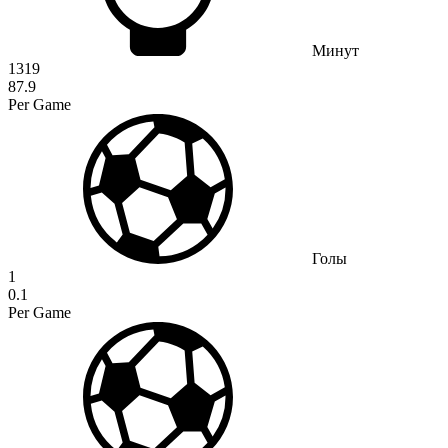
Минут
1319
87.9
Per Game
Голы
1
0.1
Per Game