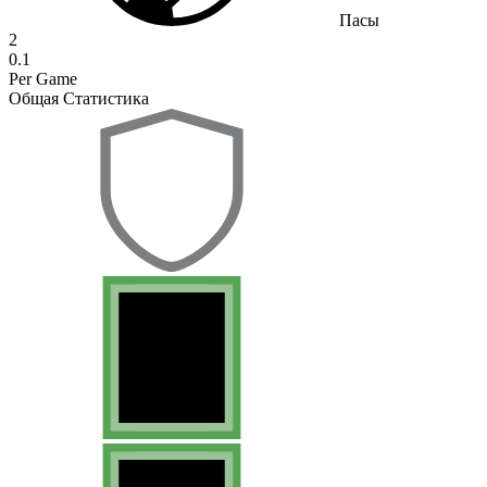
Пасы
2
0.1
Per Game
Общая Статистика