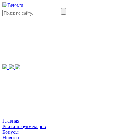
Главная
Рейтинг букмекеров
Бонусы
Новости