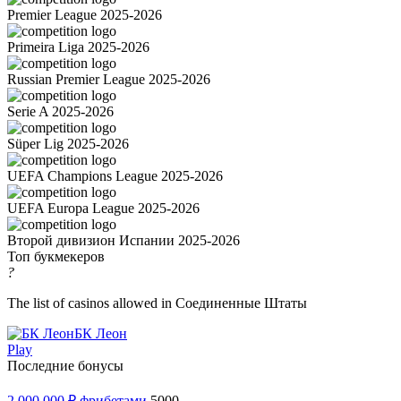
Premier League 2025-2026
Primeira Liga 2025-2026
Russian Premier League 2025-2026
Serie A 2025-2026
Süper Lig 2025-2026
UEFA Champions League 2025-2026
UEFA Europa League 2025-2026
Второй дивизион Испании 2025-2026
Топ букмекеров
?
The list of casinos allowed in Соединенные Штаты
БК Леон
Play
Последние бонусы
2 000 000 ₽ фрибетами
5000