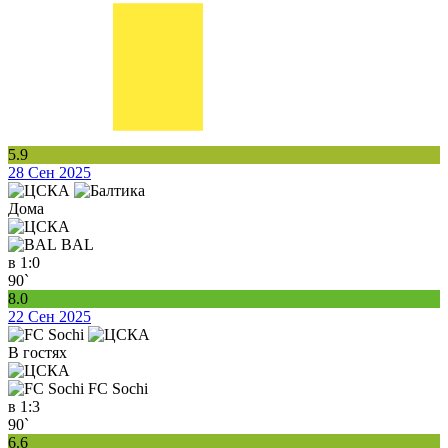
5.9
28 Сен 2025
Дома
BAL
в
1:0
90`
8.0
22 Сен 2025
В гостях
FC Sochi
в
1:3
90`
6.6