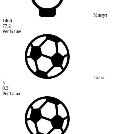
Минут
1466
77.2
Per Game
Голы
5
0.3
Per Game