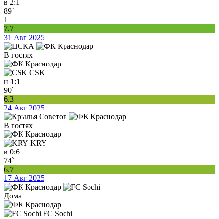
в
2:1
89`
1
7.7
31 Авг 2025
В гостях
CSK
н
1:1
90`
6.3
24 Авг 2025
В гостях
KRY
в
0:6
74`
6.7
17 Авг 2025
Дома
FC Sochi