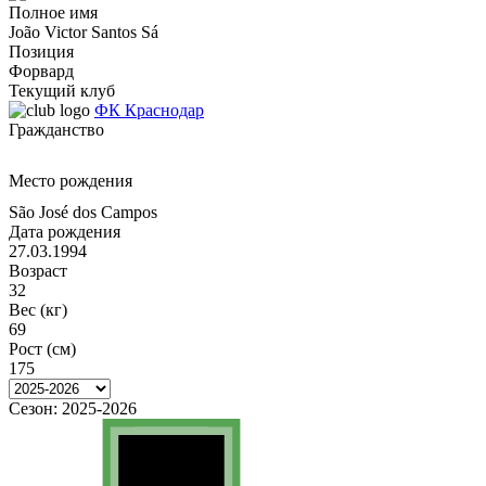
Полное имя
João Victor Santos Sá
Позиция
Форвард
Текущий клуб
ФК Краснодар
Гражданство
Место рождения
São José dos Campos
Дата рождения
27.03.1994
Возраст
32
Вес (кг)
69
Рост (см)
175
Сезон:
2025-2026