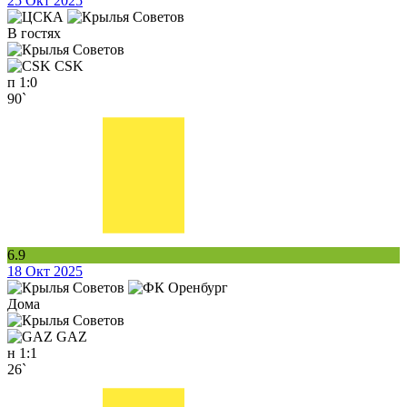
25 Окт 2025
В гостях
CSK
п
1:0
90`
6.9
18 Окт 2025
Дома
GAZ
н
1:1
26`