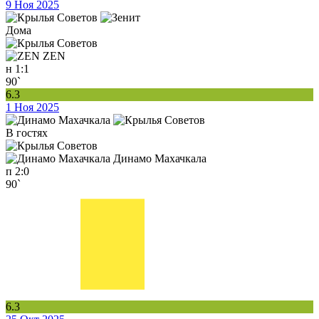
9 Ноя 2025
Дома
ZEN
н
1:1
90`
6.3
1 Ноя 2025
В гостях
Динамо Махачкала
п
2:0
90`
6.3