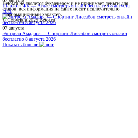
07 августа
Betot.ru не явялется букмекером и не принимает деньги для
Шарлотт ФК — Атлас смотреть онлайн бесплатно 8 августа
ставок, вся информация на сайте носит исключительно
2026
информационный характер.
© Copyright 2025 Betot.ru
07 августа
Эштрела Амадора — Спортинг Лиссабон смотреть онлайн
бесплатно 8 августа 2026
Показать больше