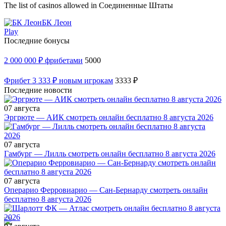
The list of casinos allowed in Соединенные Штаты
БК Леон
Play
Последние бонусы
2 000 000 ₽ фрибетами
5000
Фрибет 3 333 ₽ новым игрокам
3333 ₽
Последние новости
07 августа
Эргрюте — АИК смотреть онлайн бесплатно 8 августа 2026
07 августа
Гамбург — Лилль смотреть онлайн бесплатно 8 августа 2026
07 августа
Операрио Ферровиарио — Сан-Бернарду смотреть онлайн
бесплатно 8 августа 2026