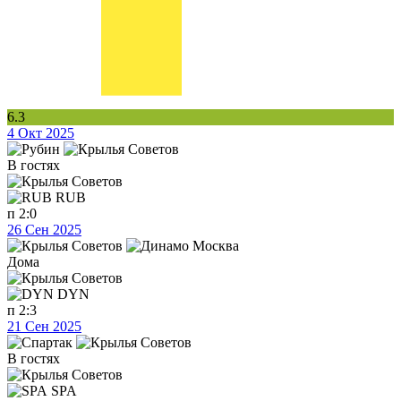
6.3
4 Окт 2025
В гостях
RUB
п
2:0
26 Сен 2025
Дома
DYN
п
2:3
21 Сен 2025
В гостях
SPA