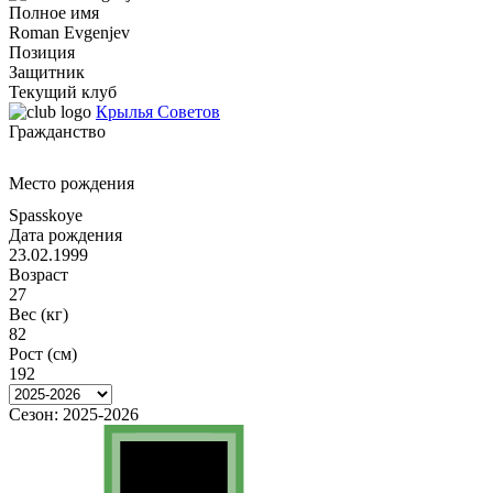
Полное имя
Roman Evgenjev
Позиция
Защитник
Текущий клуб
Крылья Советов
Гражданство
Место рождения
Spasskoye
Дата рождения
23.02.1999
Возраст
27
Вес (кг)
82
Рост (см)
192
Сезон:
2025-2026