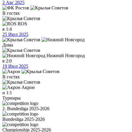
2 Авг 2025
В гостях
ROS
в
1:4
25 Июл 2025
Дома
Нижний Новгород
в
2:0
19 Июл 2025
В гостях
Акрон
н
1:1
Турниры
2. Bundesliga 2025-2026
Bundesliga 2025-2026
Championship 2025-2026