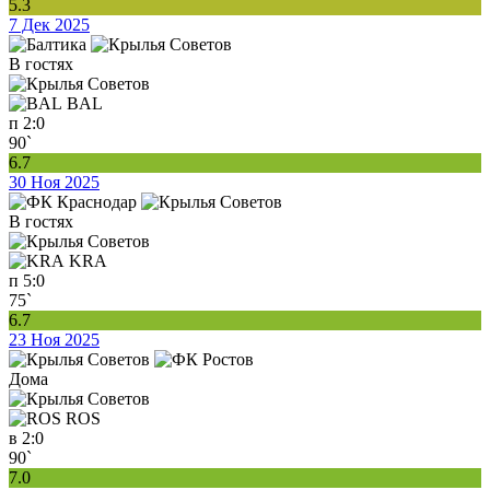
5.3
7 Дек 2025
В гостях
BAL
п
2:0
90`
6.7
30 Ноя 2025
В гостях
KRA
п
5:0
75`
6.7
23 Ноя 2025
Дома
ROS
в
2:0
90`
7.0