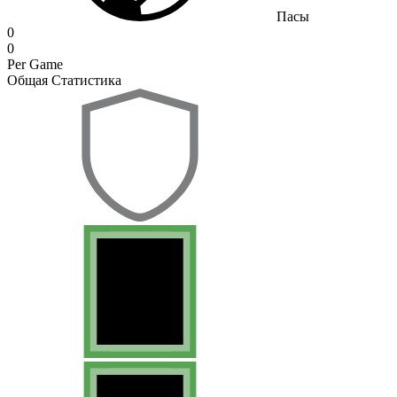
Пасы
0
0
Per Game
Общая Статистика