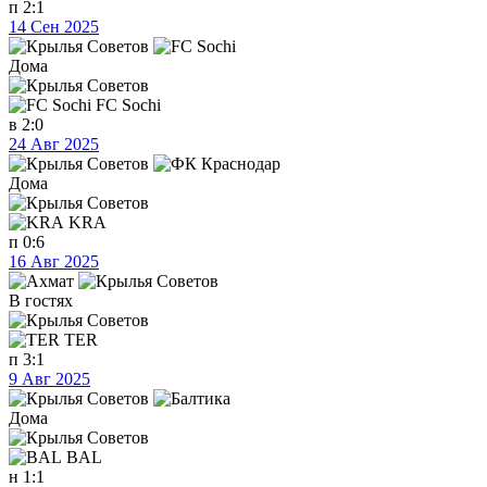
п
2:1
14 Сен 2025
Дома
FC Sochi
в
2:0
24 Авг 2025
Дома
KRA
п
0:6
16 Авг 2025
В гостях
TER
п
3:1
9 Авг 2025
Дома
BAL
н
1:1