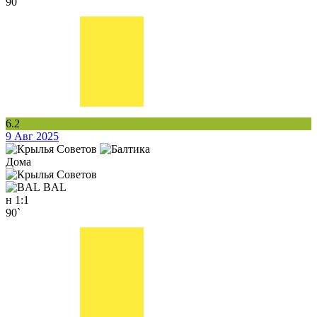
90`
6.2
9 Авг 2025
Дома
BAL
н
1:1
90`