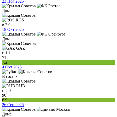
23 Ноя 2025
Дома
ROS
в
2:0
18 Окт 2025
Дома
GAZ
н
1:1
71`
7.2
4 Окт 2025
В гостях
RUB
п
2:0
90`
6.9
26 Сен 2025
Дома