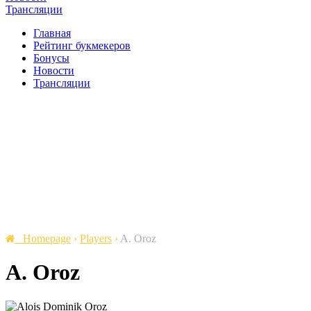
Трансляции
Главная
Рейтинг букмекеров
Бонусы
Новости
Трансляции
Homepage
›
Players
›
A. Oroz
A. Oroz