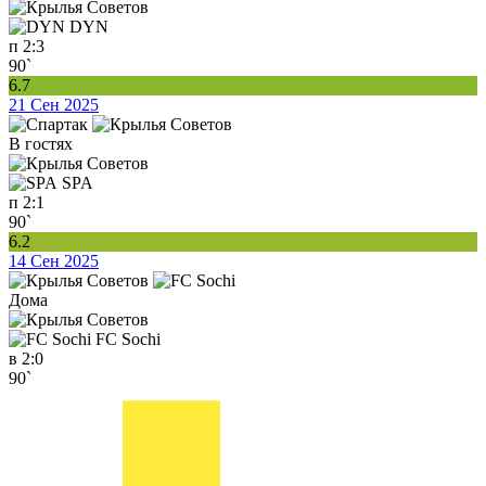
DYN
п
2:3
90`
6.7
21 Сен 2025
В гостях
SPA
п
2:1
90`
6.2
14 Сен 2025
Дома
FC Sochi
в
2:0
90`