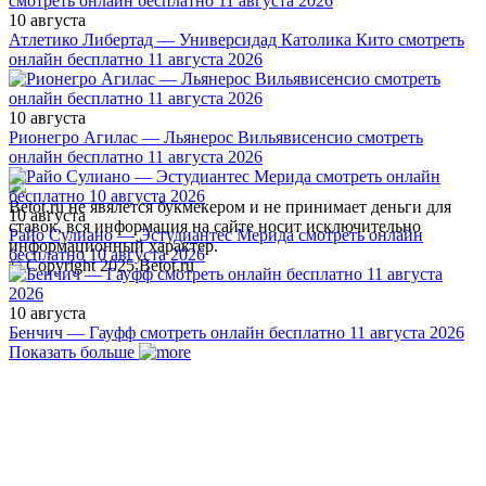
10 августа
Атлетико Либертад — Универсидад Католика Кито смотреть
онлайн бесплатно 11 августа 2026
10 августа
Рионегро Агилас — Льянерос Вильявисенсио смотреть
онлайн бесплатно 11 августа 2026
Betot.ru не явялется букмекером и не принимает деньги для
10 августа
ставок, вся информация на сайте носит исключительно
Райо Сулиано — Эстудиантес Мерида смотреть онлайн
информационный характер.
бесплатно 10 августа 2026
© Copyright 2025 Betot.ru
10 августа
Бенчич — Гауфф смотреть онлайн бесплатно 11 августа 2026
Показать больше