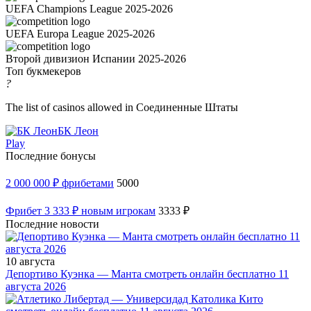
UEFA Champions League 2025-2026
UEFA Europa League 2025-2026
Второй дивизион Испании 2025-2026
Топ букмекеров
?
The list of casinos allowed in Соединенные Штаты
БК Леон
Play
Последние бонусы
2 000 000 ₽ фрибетами
5000
Фрибет 3 333 ₽ новым игрокам
3333 ₽
Последние новости
10 августа
Депортиво Куэнка — Манта смотреть онлайн бесплатно 11
августа 2026