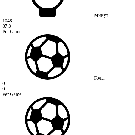
Минут
1048
87.3
Per Game
Голы
0
0
Per Game