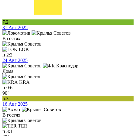
7.2
31 Авг 2025
В гостях
LOK
н
2:2
24 Авг 2025
Дома
KRA
п
0:6
90`
5.3
16 Авг 2025
В гостях
TER
п
3:1