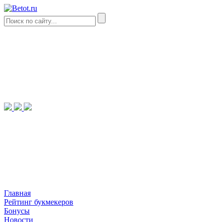
Главная
Рейтинг букмекеров
Бонусы
Новости