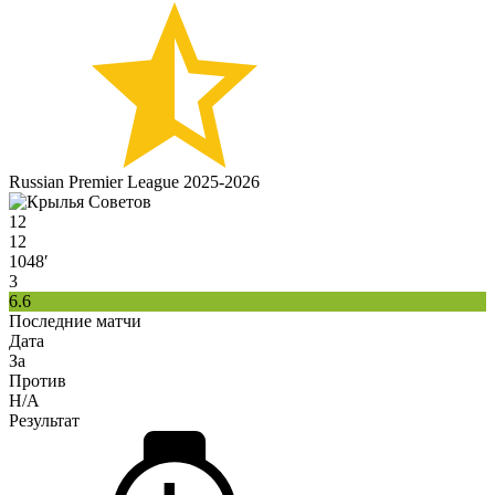
Russian Premier League 2025-2026
12
12
1048′
3
6.6
Последние матчи
Дата
За
Против
H/A
Результат