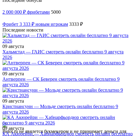
Последние бонусы
2 000 000 ₽ фрибетами
5000
Фрибет 3 333 ₽ новым игрокам
3333 ₽
Последние новости
09 августа
Хальмстад — ГАИС смотреть онлайн бесплатно 9 августа
2026
09 августа
Антверпен — СК Беверен смотреть онлайн бесплатно 9
августа 2026
09 августа
Кристиансунн — Мольде смотреть онлайн бесплатно 9
августа 2026
09 августа
Betot.ru не явялется букмекером и не принимает деньги для
КА Акюрейри — Хабнарфьордюр смотреть онлайн бесплатно