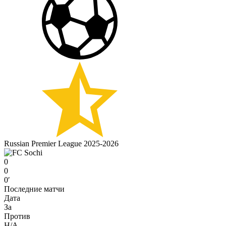
Russian Premier League 2025-2026
0
0
0′
Последние матчи
Дата
За
Против
H/A