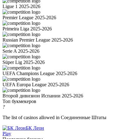
Ligue 1 2025-2026
Premier League 2025-2026
Primeira Liga 2025-2026
Russian Premier League 2025-2026
Serie A 2025-2026
Süper Lig 2025-2026
UEFA Champions League 2025-2026
UEFA Europa League 2025-2026
Второй дивизион Испании 2025-2026
Топ букмекеров
?
The list of casinos allowed in Соединенные Штаты
БК Леон
Play