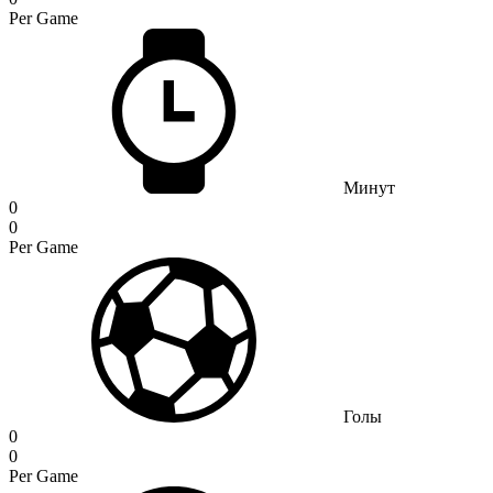
Per Game
Минут
0
0
Per Game
Голы
0
0
Per Game