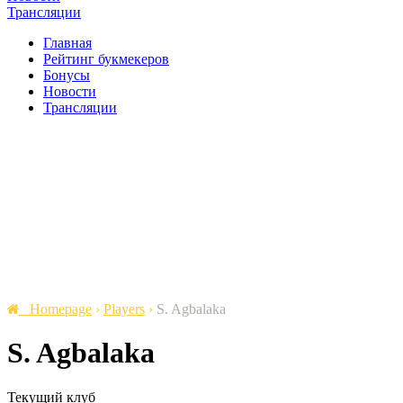
Трансляции
Главная
Рейтинг букмекеров
Бонусы
Новости
Трансляции
Homepage
›
Players
›
S. Agbalaka
S. Agbalaka
Текущий клуб