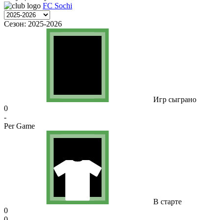
FC Sochi
Сезон:
2025-2026
Игр сыграно
0
-
Per Game
В старте
0
0