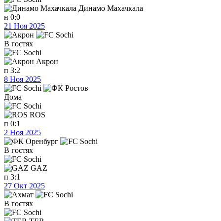
Динамо Махачкала
н
0:0
21 Ноя 2025
В гостях
Акрон
п
3:2
8 Ноя 2025
Дома
ROS
п
0:1
2 Ноя 2025
В гостях
GAZ
п
3:1
27 Окт 2025
В гостях