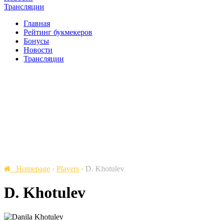
Трансляции
Главная
Рейтинг букмекеров
Бонусы
Новости
Трансляции
Homepage
›
Players
›
D. Khotulev
D. Khotulev