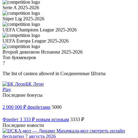
Serie A 2025-2026
Süper Lig 2025-2026
UEFA Champions League 2025-2026
UEFA Europa League 2025-2026
Второй дивизион Испании 2025-2026
Топ букмекеров
?
The list of casinos allowed in Соединенные Штаты
БК Леон
Play
Последние бонусы
2 000 000 ₽ фрибетами
5000
Фрибет 3 333 ₽ новым игрокам
3333 ₽
Последние новости