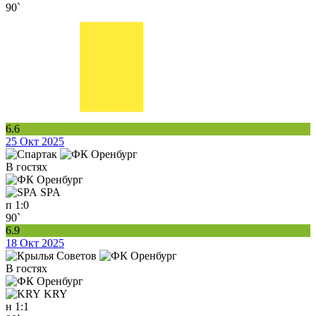
90`
6.6
25 Окт 2025
В гостях
SPA
п
1:0
90`
6.9
18 Окт 2025
В гостях
KRY
н
1:1