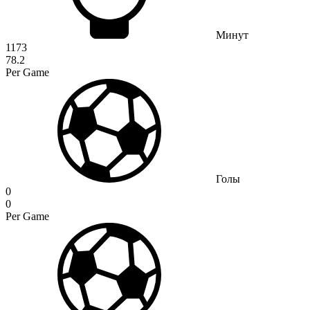
Минут
1173
78.2
Per Game
Голы
0
0
Per Game