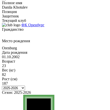
Полное имя
Danila Khotulev
Позиция
Защитник
Текущий клуб
ФК Оренбург
Гражданство
Место рождения
Orenburg
Дата рождения
01.10.2002
Возраст
23
Вес (кг)
82
Рост (см)
187
Сезон:
2025-2026