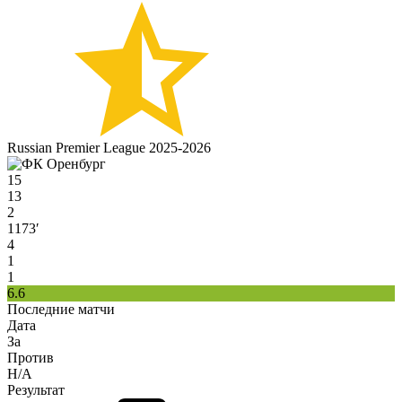
Russian Premier League 2025-2026
15
13
2
1173′
4
1
1
6.6
Последние матчи
Дата
За
Против
H/A
Результат