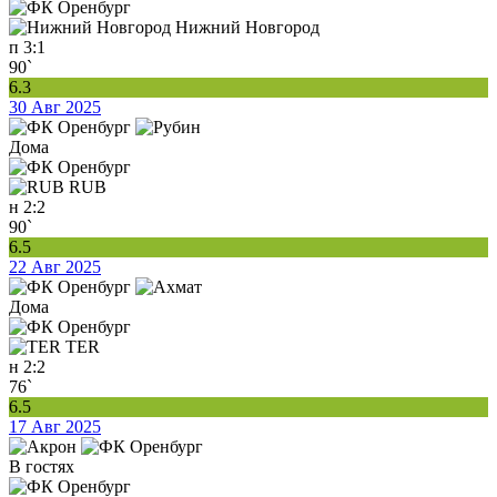
Нижний Новгород
п
3:1
90`
6.3
30 Авг 2025
Дома
RUB
н
2:2
90`
6.5
22 Авг 2025
Дома
TER
н
2:2
76`
6.5
17 Авг 2025
В гостях