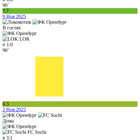
90`
7.7
9 Ноя 2025
В гостях
LOK
п
1:0
90`
6.3
2 Ноя 2025
Дома
FC Sochi
в
3:1