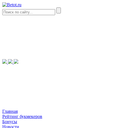
Главная
Рейтинг букмекеров
Бонусы
Новости