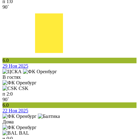
п
1:0
90`
6.0
29 Ноя 2025
В гостях
CSK
п
2:0
90`
6.0
22 Ноя 2025
Дома
BAL
н
0:0