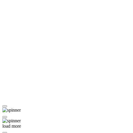
load more