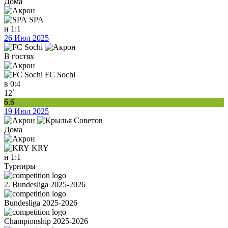
Дома
SPA
н
1:1
26 Июл 2025
В гостях
FC Sochi
в
0:4
12`
6.6
19 Июл 2025
Дома
KRY
н
1:1
Турниры
2. Bundesliga 2025-2026
Bundesliga 2025-2026
Championship 2025-2026