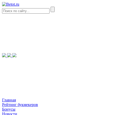
Главная
Рейтинг букмекеров
Бонусы
Новости