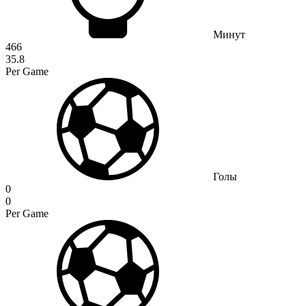
Минут
466
35.8
Per Game
Голы
0
0
Per Game