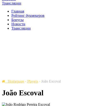
Трансляции
Главная
Рейтинг букмекеров
Бонусы
Новости
Трансляции
Homepage
›
Players
›
João Escoval
João Escoval