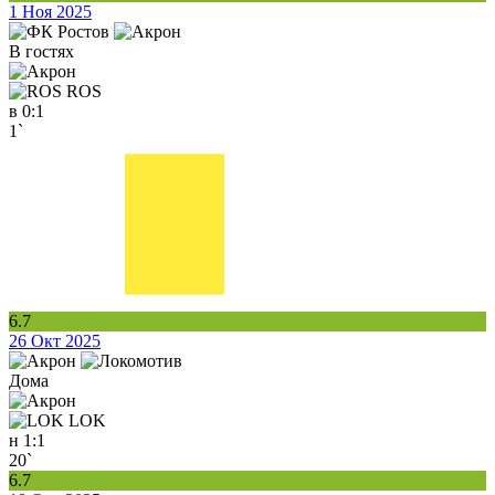
1 Ноя 2025
В гостях
ROS
в
0:1
1`
6.7
26 Окт 2025
Дома
LOK
н
1:1
20`
6.7