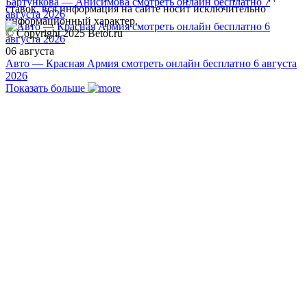
Бартункова — Анисимова смотреть онлайн бесплатно 7
ставок, вся информация на сайте носит исключительно
августа 2026
информационный характер.
© Copyright 2025 Betot.ru
06 августа
Авто — Красная Армия смотреть онлайн бесплатно 6 августа
2026
Показать больше