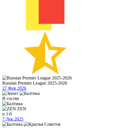
Russian Premier League 2025-2026
27 Фев 2026
В гостях
ZEN
п
1:0
7 Дек 2025