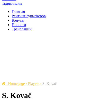
Трансляции
Главная
Рейтинг букмекеров
Бонусы
Новости
Трансляции
Homepage
›
Players
›
S. Kovač
S. Kovač