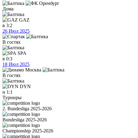
Дома
GAZ
в
3:2
26 Июл 2025
В гостях
SPA
в
0:3
18 Июл 2025
В гостях
DYN
н
1:1
Турниры
2. Bundesliga 2025-2026
Bundesliga 2025-2026
Championship 2025-2026