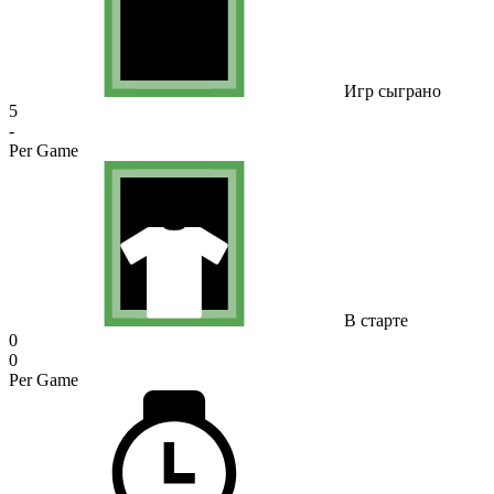
Игр сыграно
5
-
Per Game
В старте
0
0
Per Game