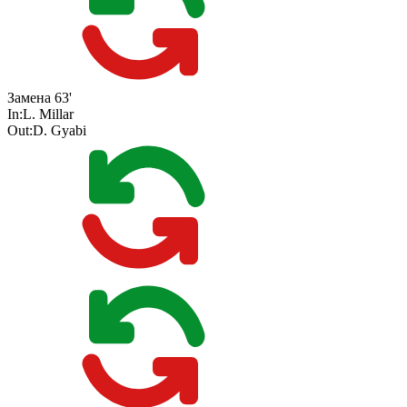
Замена
63'
In:
L. Millar
Out:
D. Gyabi