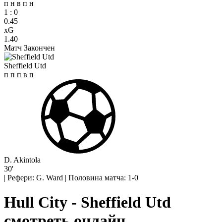
п
н
в
п
н
1
:
0
0.45
xG
1.40
Матч Закончен
Sheffield Utd
п
п
п
в
п
D. Akintola
30'
|
Рефери: G. Ward
|
Половина матча: 1-0
Hull City - Sheffield Utd
смотреть онлайн