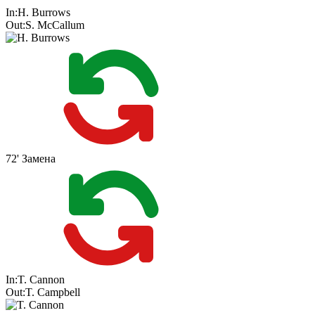
In:
H. Burrows
Out:
S. McCallum
72'
Замена
In:
T. Cannon
Out:
T. Campbell