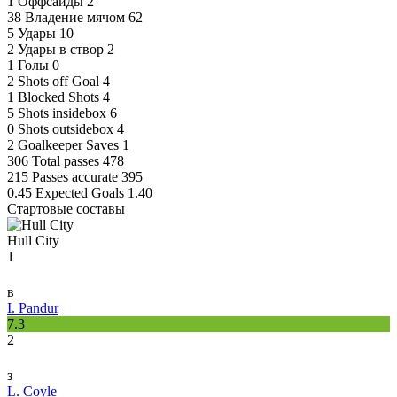
1
Оффсайды
2
38
Владение мячом
62
5
Удары
10
2
Удары в створ
2
1
Голы
0
2
Shots off Goal
4
1
Blocked Shots
4
5
Shots insidebox
6
0
Shots outsidebox
4
2
Goalkeeper Saves
1
306
Total passes
478
215
Passes accurate
395
0.45
Expected Goals
1.40
Стартовые составы
Hull City
1
в
I. Pandur
7.3
2
з
L. Coyle