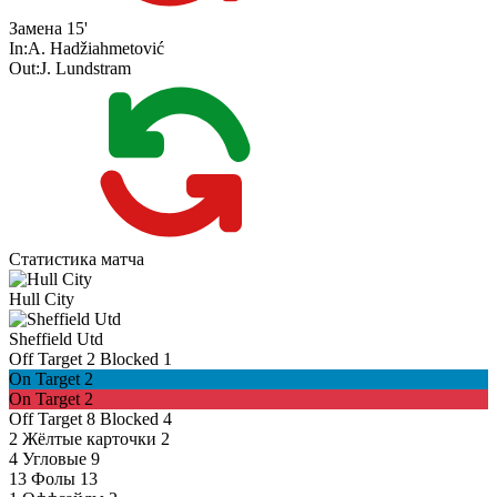
Замена
15'
In:
A. Hadžiahmetović
Out:
J. Lundstram
Статистика матча
Hull City
Sheffield Utd
Off Target
2
Blocked
1
On Target
2
On Target
2
Off Target
8
Blocked
4
2
Жёлтые карточки
2
4
Угловые
9
13
Фолы
13