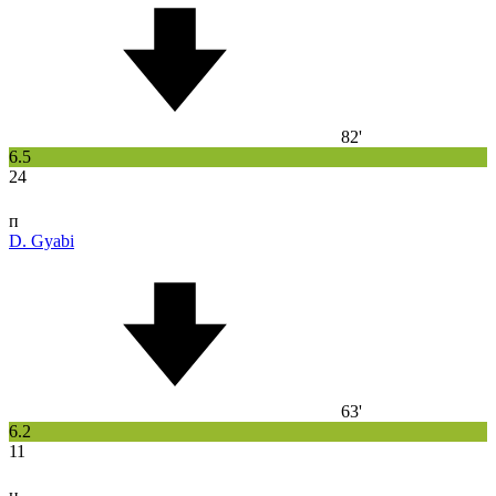
82'
6.5
24
п
D. Gyabi
63'
6.2
11
н