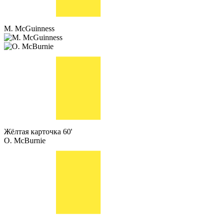
M. McGuinness
Жёлтая карточка
60'
O. McBurnie