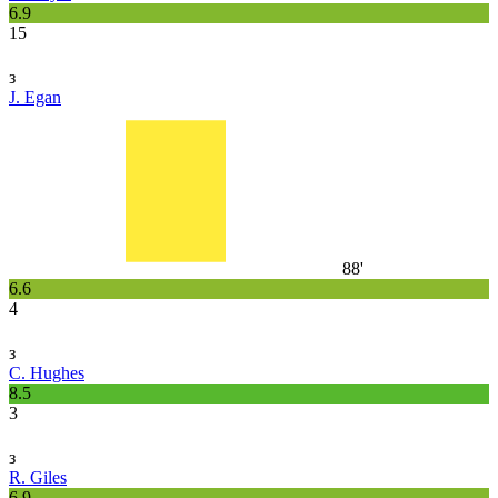
6.9
15
з
J. Egan
88'
6.6
4
з
C. Hughes
8.5
3
з
R. Giles
6.9