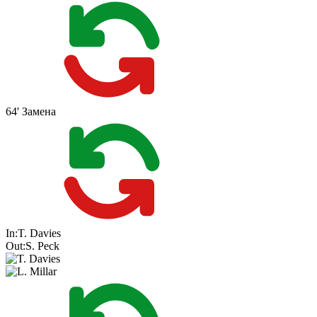
64'
Замена
In:
T. Davies
Out:
S. Peck