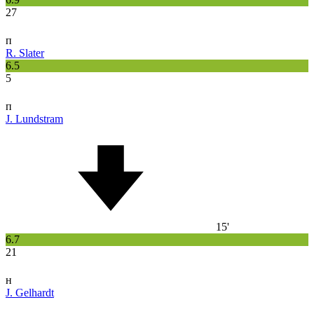
27
п
R. Slater
6.5
5
п
J. Lundstram
15'
6.7
21
н
J. Gelhardt