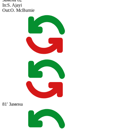
In:
S. Ajayi
Out:
O. McBurnie
81'
Замена