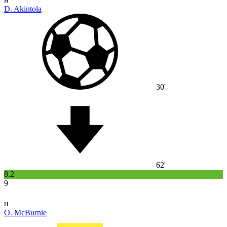
D. Akintola
30'
62'
8.2
9
н
O. McBurnie