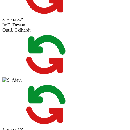
Замена
82'
In:
E. Destan
Out:
J. Gelhardt
Замена
82'