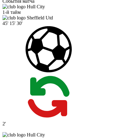
События матча
Hull City
1-й тайм
Sheffield Utd
45'
15'
30'
2'
Hull City