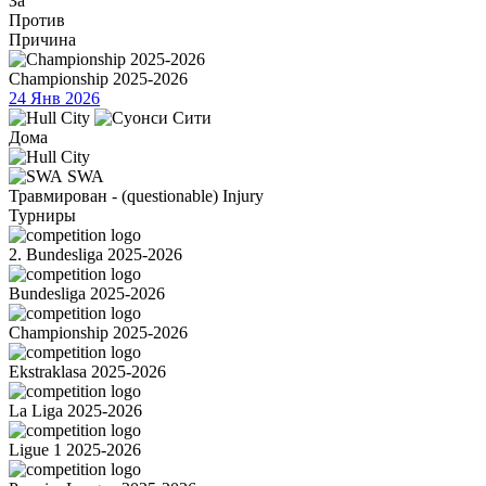
За
Против
Причина
Championship 2025-2026
24 Янв 2026
Дома
SWA
Травмирован - (questionable) Injury
Турниры
2. Bundesliga 2025-2026
Bundesliga 2025-2026
Championship 2025-2026
Ekstraklasa 2025-2026
La Liga 2025-2026
Ligue 1 2025-2026