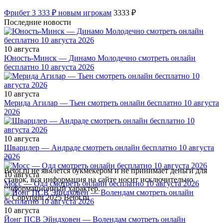
Фрибет 3 333 ₽ новым игрокам
3333 ₽
Последние новости
10 августа
Юность-Минск — Динамо Молодечно смотреть онлайн
бесплатно 10 августа 2026
10 августа
Мерида Агилар — Тьен смотреть онлайн бесплатно 10 августа
2026
10 августа
Шварцлер — Андраде смотреть онлайн бесплатно 10 августа
2026
Betot.ru не явялется букмекером и не принимает деньги для
10 августа
ставок, вся информация на сайте носит исключительно
Мосс — Одд смотреть онлайн бесплатно 10 августа 2026
информационный характер.
© Copyright 2025 Betot.ru
10 августа
Йонг ПСВ Эйндховен — Волендам смотреть онлайн