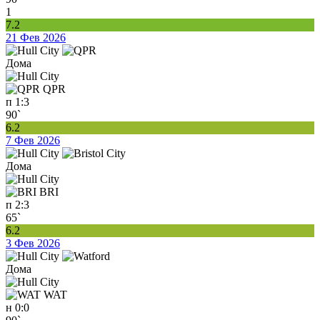
1
7.2
21 Фев 2026
Дома
QPR
п
1:3
90`
6.2
7 Фев 2026
Дома
BRI
п
2:3
65`
6.2
3 Фев 2026
Дома
WAT
н
0:0