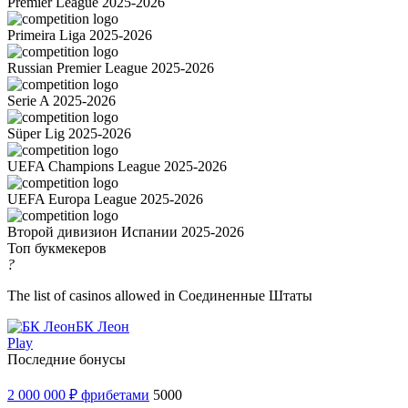
Premier League 2025-2026
Primeira Liga 2025-2026
Russian Premier League 2025-2026
Serie A 2025-2026
Süper Lig 2025-2026
UEFA Champions League 2025-2026
UEFA Europa League 2025-2026
Второй дивизион Испании 2025-2026
Топ букмекеров
?
The list of casinos allowed in Соединенные Штаты
БК Леон
Play
Последние бонусы
2 000 000 ₽ фрибетами
5000