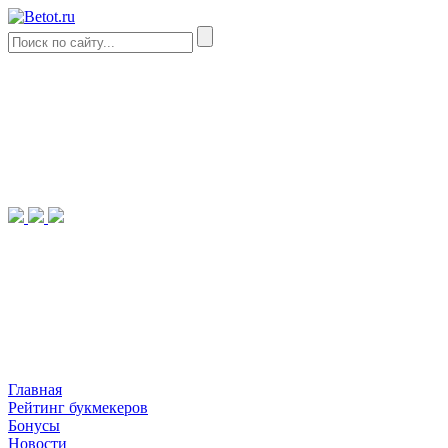
Главная
Рейтинг букмекеров
Бонусы
Новости