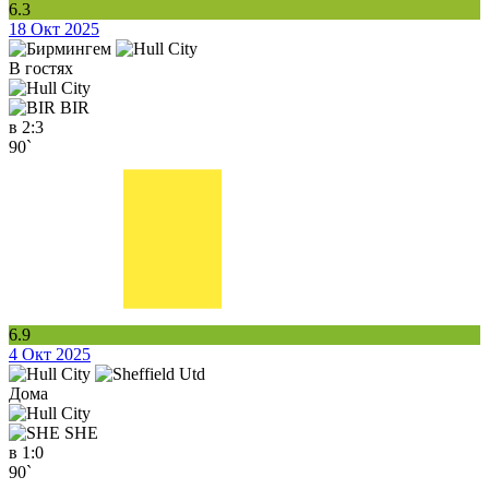
6.3
18 Окт 2025
В гостях
BIR
в
2:3
90`
6.9
4 Окт 2025
Дома
SHE
в
1:0
90`