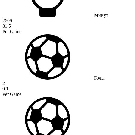
Минут
2609
81.5
Per Game
Голы
2
0.1
Per Game