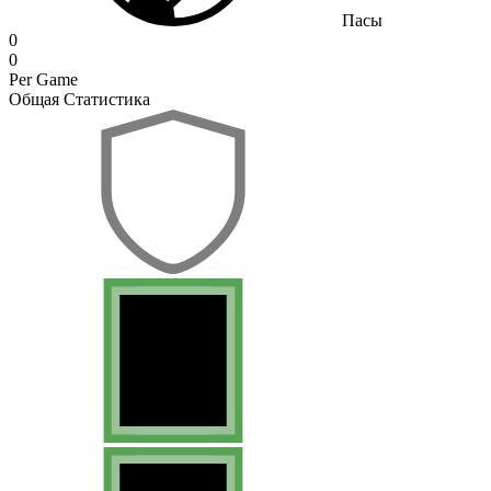
Пасы
0
0
Per Game
Общая Статистика