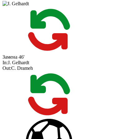
Замена
46'
In:
J. Gelhardt
Out:
C. Drameh