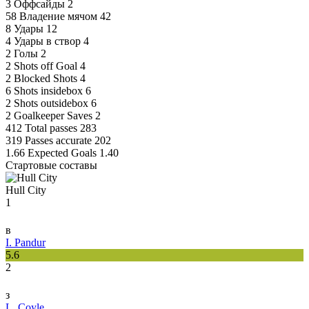
3
Оффсайды
2
58
Владение мячом
42
8
Удары
12
4
Удары в створ
4
2
Голы
2
2
Shots off Goal
4
2
Blocked Shots
4
6
Shots insidebox
6
2
Shots outsidebox
6
2
Goalkeeper Saves
2
412
Total passes
283
319
Passes accurate
202
1.66
Expected Goals
1.40
Стартовые составы
Hull City
1
в
I. Pandur
5.6
2
з
L. Coyle