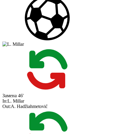
Замена
46'
In:
L. Millar
Out:
A. Hadžiahmetović