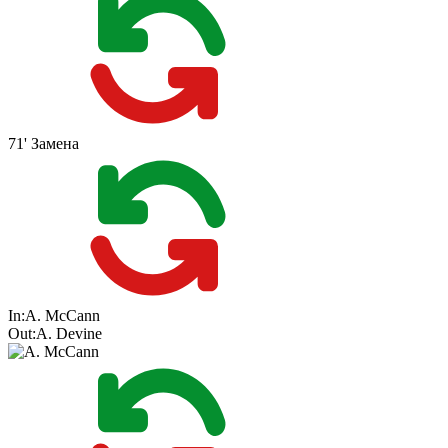
71'
Замена
In:
A. McCann
Out:
A. Devine