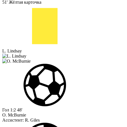
51'
Жёлтая карточка
L. Lindsay
Гол
1:2
48'
O. McBurnie
Ассистент:
R. Giles