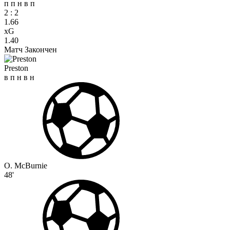
п
п
н
в
п
2
:
2
1.66
xG
1.40
Матч Закончен
Preston
в
п
н
в
н
O. McBurnie
48'