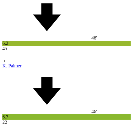
46'
6.2
45
п
K. Palmer
46'
6.7
22