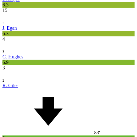
6.3
15
з
J. Egan
6.3
4
з
C. Hughes
6.9
3
з
R. Giles
83'