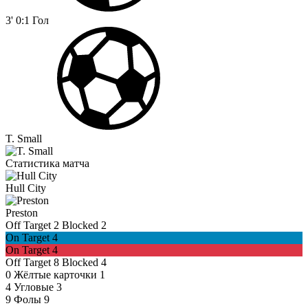
3'
0:1
Гол
T. Small
Статистика матча
Hull City
Preston
Off Target
2
Blocked
2
On Target
4
On Target
4
Off Target
8
Blocked
4
0
Жёлтые карточки
1
4
Угловые
3
9
Фолы
9