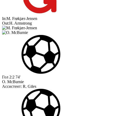
In:
M. Frøkjær-Jensen
Out:
H. Armstrong
Гол
2:2
74'
O. McBurnie
Ассистент:
R. Giles