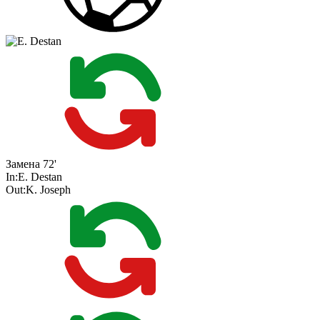
Замена
72'
In:
E. Destan
Out:
K. Joseph