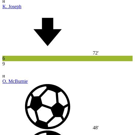
н
K. Joseph
72'
6
9
н
O. McBurnie
48'