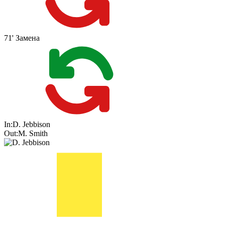
71'
Замена
In:
D. Jebbison
Out:
M. Smith