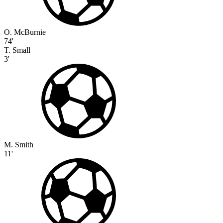
O. McBurnie
74'
T. Small
3'
M. Smith
11'