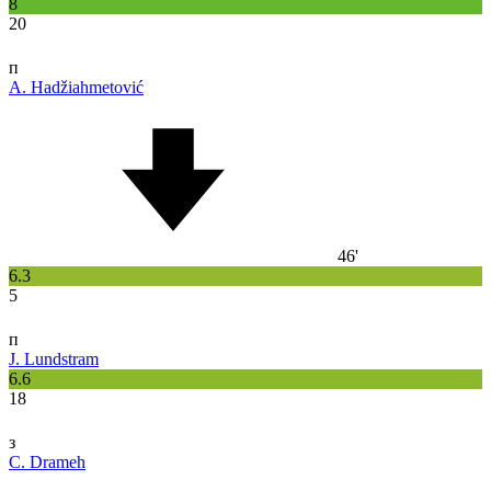
8
20
п
A. Hadžiahmetović
46'
6.3
5
п
J. Lundstram
6.6
18
з
C. Drameh