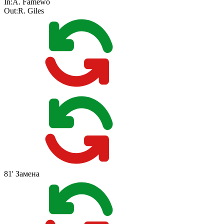
In:
A. Famewo
Out:
R. Giles
81'
Замена