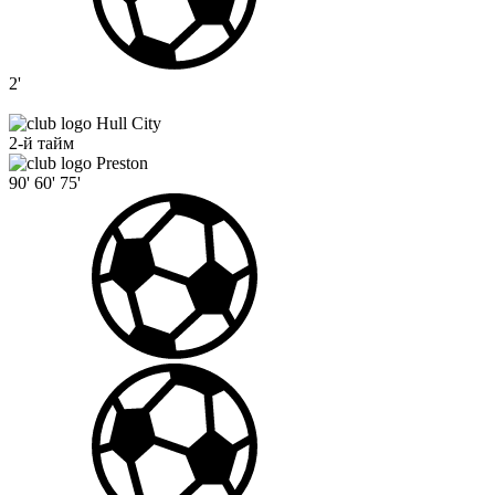
2'
Hull City
2-й тайм
Preston
90'
60'
75'