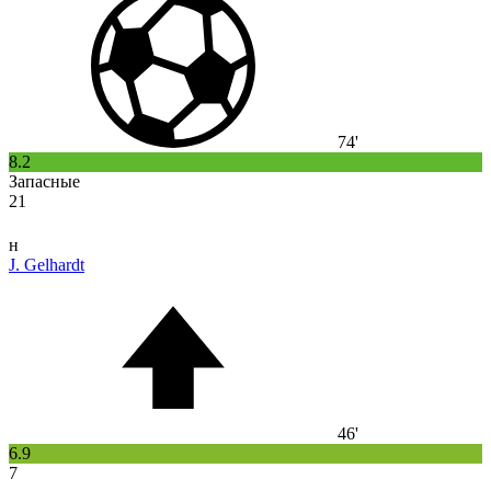
74'
8.2
Запасные
21
н
J. Gelhardt
46'
6.9
7