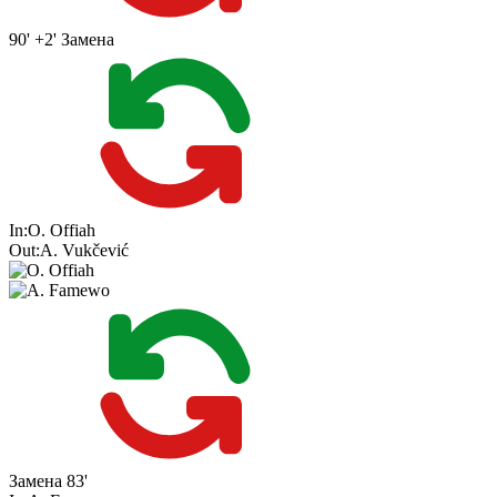
90' +2'
Замена
In:
O. Offiah
Out:
A. Vukčević
Замена
83'