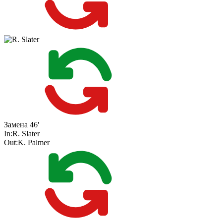
Замена
46'
In:
R. Slater
Out:
K. Palmer