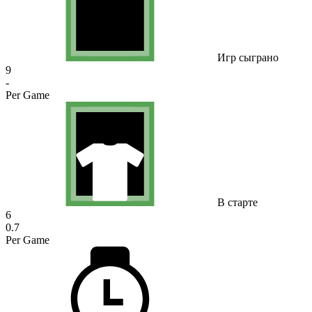
Игр сыграно
9
-
Per Game
В старте
6
0.7
Per Game