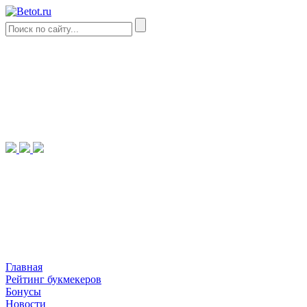
Главная
Рейтинг букмекеров
Бонусы
Новости