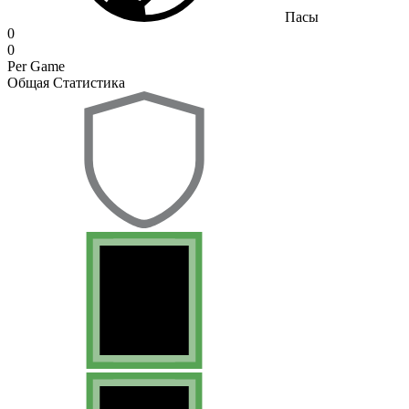
Пасы
0
0
Per Game
Общая Статистика