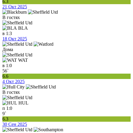
6.3
21 Окт 2025
В гостях
BLA
в
1:3
18 Окт 2025
Дома
WAT
в
1:0
56`
6.6
4 Окт 2025
В гостях
HUL
п
1:0
9`
6.3
30 Сен 2025