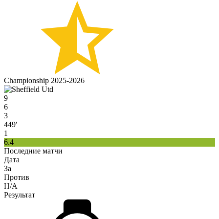
Championship 2025-2026
9
6
3
449′
1
6.4
Последние матчи
Дата
За
Против
H/A
Результат