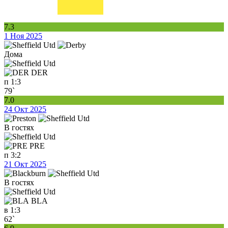
7.3
1 Ноя 2025
Дома
DER
п
1:3
79`
7.0
24 Окт 2025
В гостях
PRE
п
3:2
21 Окт 2025
В гостях
BLA
в
1:3
62`