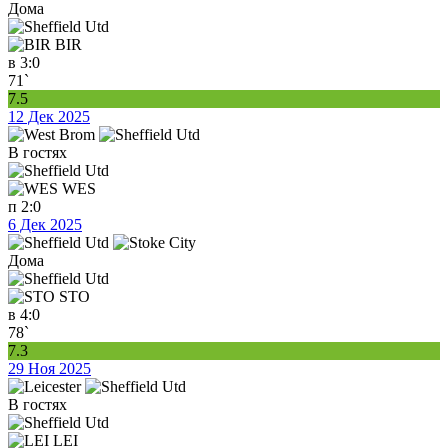
Дома
BIR
в
3:0
71`
7.5
12 Дек 2025
В гостях
WES
п
2:0
6 Дек 2025
Дома
STO
в
4:0
78`
7.3
29 Ноя 2025
В гостях
LEI