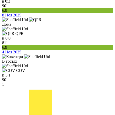
в
0:3
90`
6.9
8 Ноя 2025
Дома
QPR
н
0:0
81`
6.9
4 Ноя 2025
В гостях
COV
п
3:1
90`
1