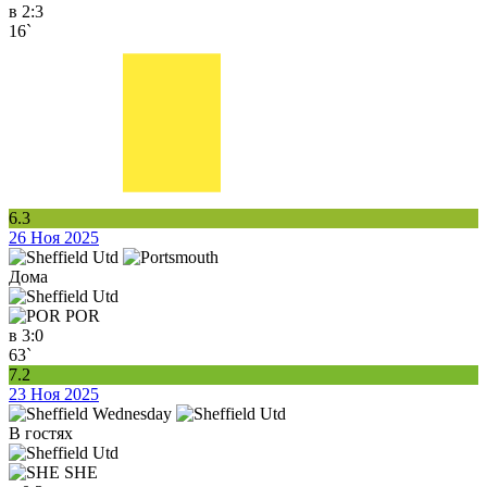
в
2:3
16`
6.3
26 Ноя 2025
Дома
POR
в
3:0
63`
7.2
23 Ноя 2025
В гостях
SHE