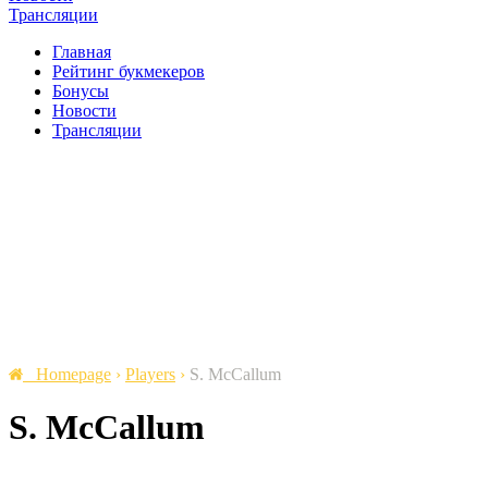
Трансляции
Главная
Рейтинг букмекеров
Бонусы
Новости
Трансляции
Homepage
›
Players
›
S. McCallum
S. McCallum