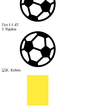
Гол
1:1
45'
J. Ngakia