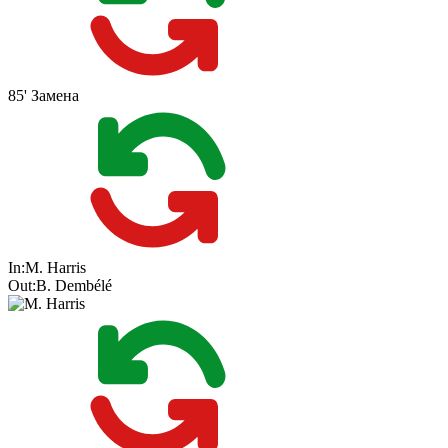
85'
Замена
In:
M. Harris
Out:
B. Dembélé