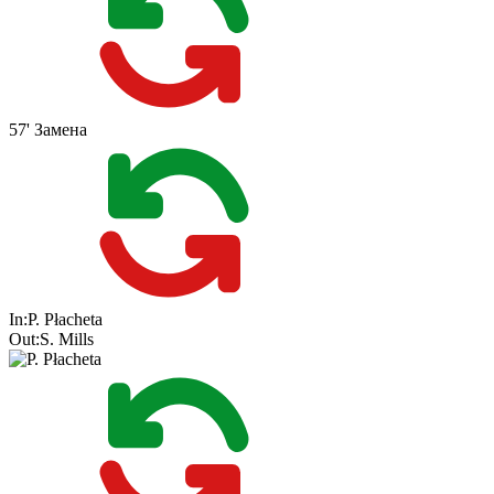
57'
Замена
In:
P. Płacheta
Out:
S. Mills