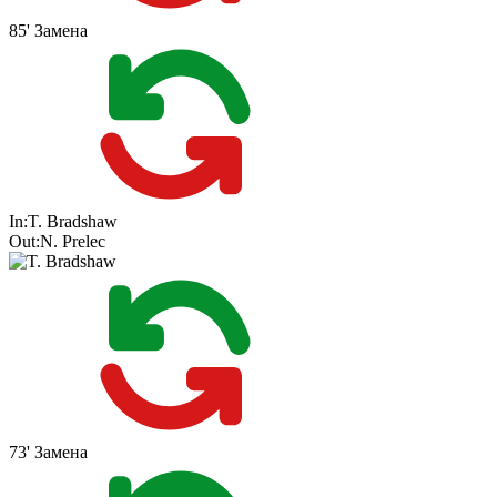
85'
Замена
In:
T. Bradshaw
Out:
N. Prelec
73'
Замена