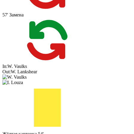
57'
Замена
In:
W. Vaulks
Out:
W. Lankshear
Жёлтая карточка
54'