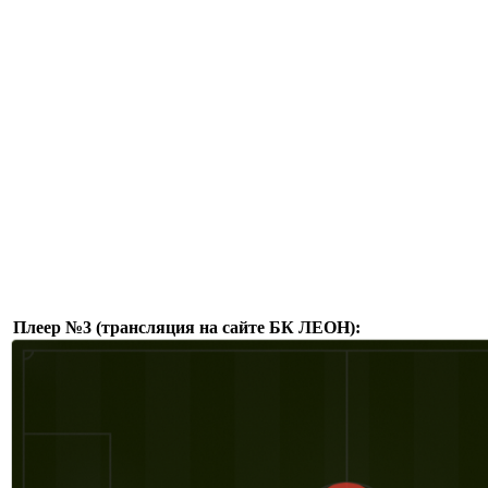
Плеер №3 (трансляция на сайте БК ЛЕОН):