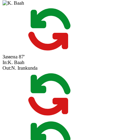
Замена
87'
In:
K. Baah
Out:
N. Irankunda