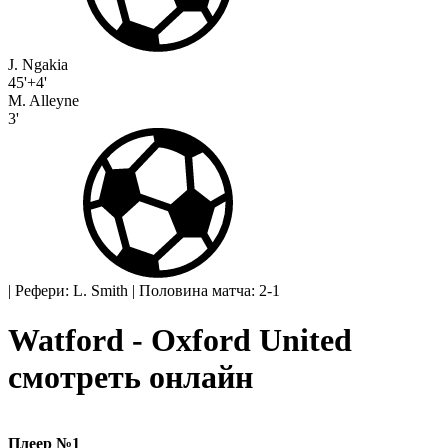
J. Ngakia
45'+4'
M. Alleyne
3'
|
Рефери: L. Smith
|
Половина матча: 2-1
Watford - Oxford United
смотреть онлайн
Плеер №1