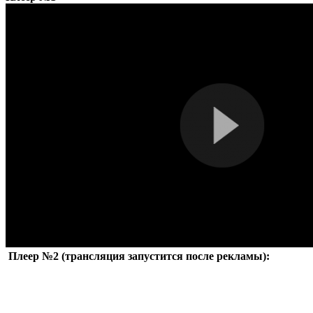
Плеер №2 (трансляция запустится после рекламы):