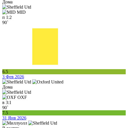
Дома
MID
п
1:2
90`
6.5
3 Фев 2026
Дома
OXF
в
3:1
90`
7.5
31 Янв 2026