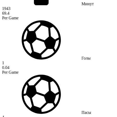
Минут
1943
69.4
Per Game
Голы
1
0.04
Per Game
Пасы