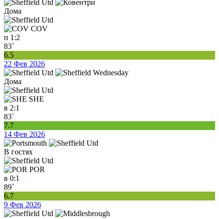
Дома
COV
п
1:2
83`
6.5
22 Фев 2026
Дома
SHE
в
2:1
83`
7.7
14 Фев 2026
В гостях
POR
в
0:1
89`
6.7
9 Фев 2026