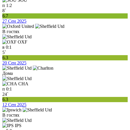
SOU
п
1:2
8`
6.7
27 Сен 2025
В гостях
OXF
в
0:1
5`
6.3
20 Сен 2025
Дома
CHA
п
0:1
24`
6.3
12 Сен 2025
В гостях
IPS