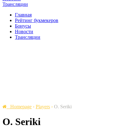
Трансляции
Главная
Рейтинг букмекеров
Бонусы
Новости
Трансляции
Homepage
›
Players
›
O. Seriki
O. Seriki