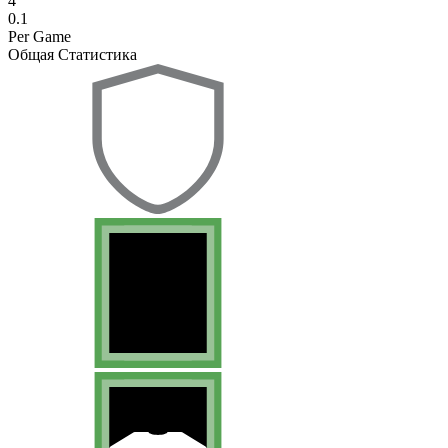
4
0.1
Per Game
Общая Статистика