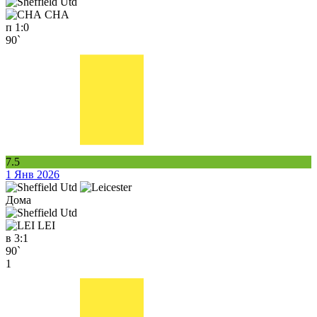
CHA
п
1:0
90`
7.5
1 Янв 2026
Дома
LEI
в
3:1
90`
1