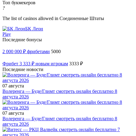
Топ букмекеров
?
The list of casinos allowed in Соединенные Штаты
БК Леон
Play
Последние бонусы
2 000 000 ₽ фрибетами
5000
Фрибет 3 333 ₽ новым игрокам
3333 ₽
Последние новости
07 августа
Волеренга — Буде/Глимт смотреть онлайн бесплатно 8
августа 2026
07 августа
Волеренга — Буде/Глимт смотреть онлайн бесплатно 8
августа 2026