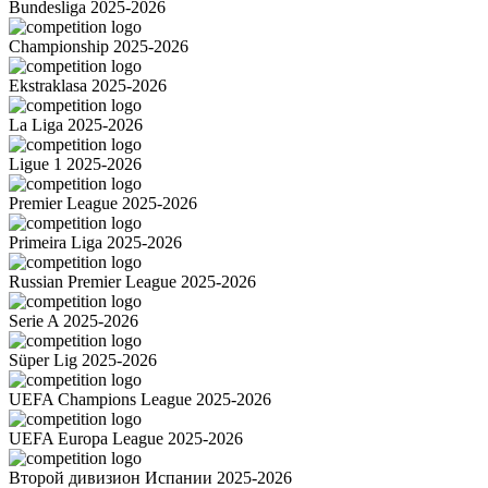
Bundesliga 2025-2026
Championship 2025-2026
Ekstraklasa 2025-2026
La Liga 2025-2026
Ligue 1 2025-2026
Premier League 2025-2026
Primeira Liga 2025-2026
Russian Premier League 2025-2026
Serie A 2025-2026
Süper Lig 2025-2026
UEFA Champions League 2025-2026
UEFA Europa League 2025-2026
Второй дивизион Испании 2025-2026