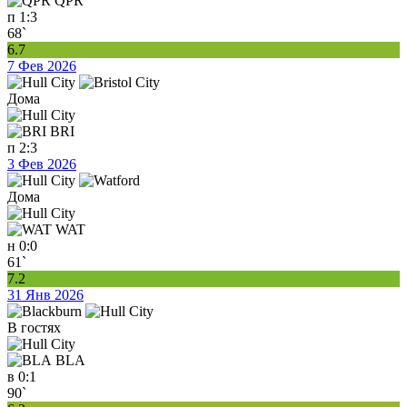
QPR
п
1:3
68`
6.7
7 Фев 2026
Дома
BRI
п
2:3
3 Фев 2026
Дома
WAT
н
0:0
61`
7.2
31 Янв 2026
В гостях
BLA
в
0:1
90`