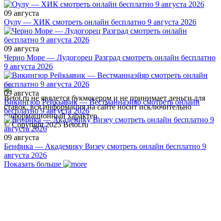
09 августа
Оулу — ХИК смотреть онлайн бесплатно 9 августа 2026
09 августа
Черно Море — Лудогорец Разград смотреть онлайн бесплатно
9 августа 2026
09 августа
Betot.ru не явялется букмекером и не принимает деньги для
Викингюр Рейкьявик — Вестманнаэйяр смотреть онлайн
ставок, вся информация на сайте носит исключительно
бесплатно 9 августа 2026
информационный характер.
© Copyright 2025 Betot.ru
09 августа
Бенфика — Академику Визеу смотреть онлайн бесплатно 9
августа 2026
Показать больше