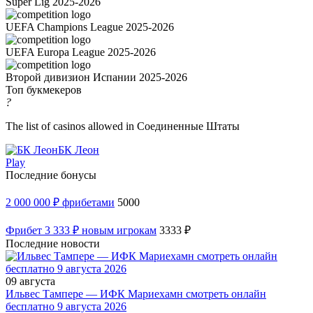
Süper Lig 2025-2026
UEFA Champions League 2025-2026
UEFA Europa League 2025-2026
Второй дивизион Испании 2025-2026
Топ букмекеров
?
The list of casinos allowed in Соединенные Штаты
БК Леон
Play
Последние бонусы
2 000 000 ₽ фрибетами
5000
Фрибет 3 333 ₽ новым игрокам
3333 ₽
Последние новости
09 августа
Ильвес Тампере — ИФК Мариехамн смотреть онлайн
бесплатно 9 августа 2026