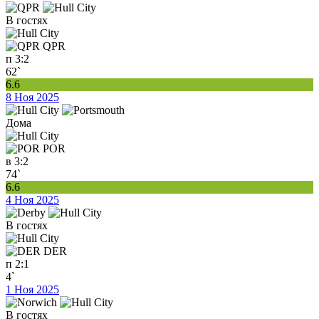
В гостях
QPR
п
3:2
62`
6.6
8 Ноя 2025
Дома
POR
в
3:2
74`
6.6
4 Ноя 2025
В гостях
DER
п
2:1
4`
1 Ноя 2025
В гостях