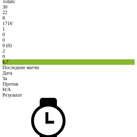
Totals:
30
22
8
1716′
1
0
0
0 (0)
2
0
6.7
Последние матчи
Дата
За
Против
H/A
Результат