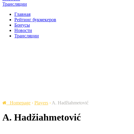
Трансляции
Главная
Рейтинг букмекеров
Бонусы
Новости
Трансляции
Homepage
›
Players
›
A. Hadžiahmetović
A. Hadžiahmetović