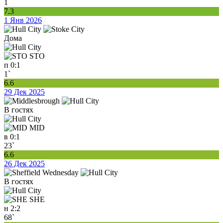
1
7.3
1 Янв 2026
Дома
STO
п
0:1
1`
6.6
29 Дек 2025
В гостях
MID
в
0:1
23`
6.6
26 Дек 2025
В гостях
SHE
н
2:2
68`