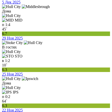
5 Дек 2025
Дома
MID
п
1:4
45`
6.7
29 Ноя 2025
В гостях
STO
в
1:2
10`
6.3
25 Ноя 2025
Дома
IPS
п
0:2
64`
6.3
22 Ноя 2025