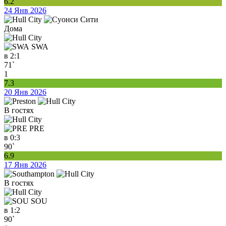
6.2
24 Янв 2026
Дома
SWA
в
2:1
71`
1
7.3
20 Янв 2026
В гостях
PRE
в
0:3
90`
6.9
17 Янв 2026
В гостях
SOU
в
1:2
90`