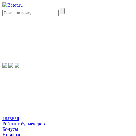
Главная
Рейтинг букмекеров
Бонусы
Новости