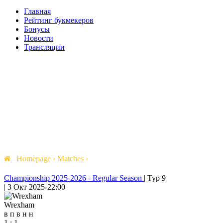
Главная
Рейтинг букмекеров
Бонусы
Новости
Трансляции
Homepage
›
Matches
›
Championship 2025-2026 - Regular Season
|
Тур 9
|
3 Окт 2025
-
22:00
Wrexham
в
п
в
н
н
1
:
1