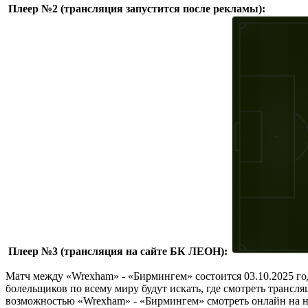
Плеер №2 (трансляция запустится после рекламы):
Плеер №3 (трансляция на сайте БК ЛЕОН):
Матч между «Wrexham» - «Бирмингем» состоится 03.10.2025 год
болельщиков по всему миру будут искать, где смотреть трансл
возможностью «Wrexham» - «Бирмингем» смотреть онлайн на на