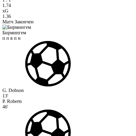
1.74
xG
1.36
Матч Закончен
Бирмингем
п
п
в
п
н
G. Dobson
13'
P. Roberts
46'