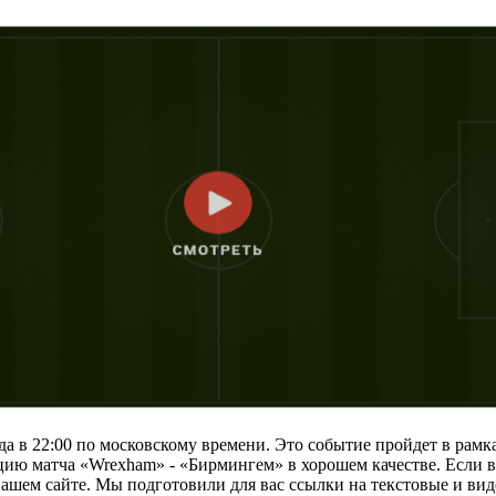
а в 22:00 по московскому времени. Это событие пройдет в рамка
яцию матча «Wrexham» - «Бирмингем» в хорошем качестве. Если в
шем сайте. Мы подготовили для вас ссылки на текстовые и виде