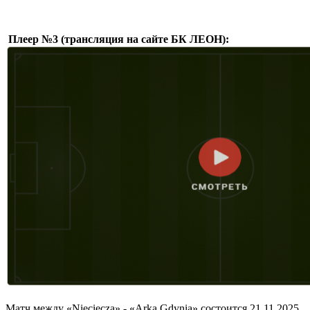
Плеер №3 (трансляция на сайте БК ЛЕОН):
Матч между «Nieciecza» - «Arka Gdynia» состоится 21.11.2025