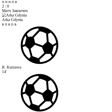
п
п
н
п
в
2
:
0
Матч Закончен
Arka Gdynia
в
п
в
п
в
R. Kurzawa
14'