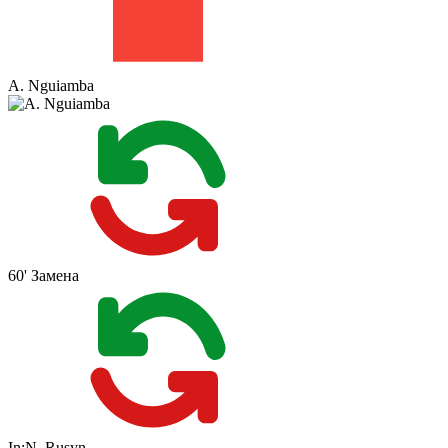
A. Nguiamba
60'
Замена
In:
N. Rusyn