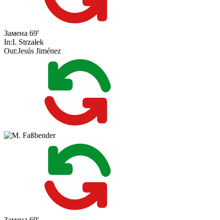
Замена
69'
In:
I. Strzałek
Out:
Jesús Jiménez
Замена
69'