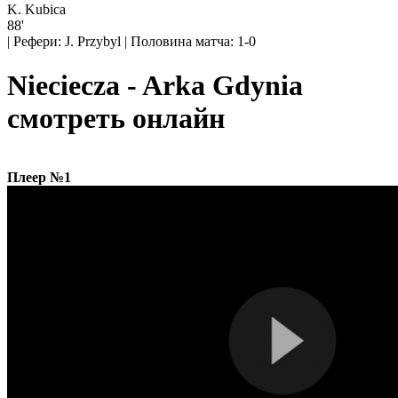
K. Kubica
88'
|
Рефери: J. Przybyl
|
Половина матча: 1-0
Nieciecza - Arka Gdynia
смотреть онлайн
Плеер №1