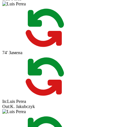
74'
Замена
In:
Luis Perea
Out:
K. Jakubczyk