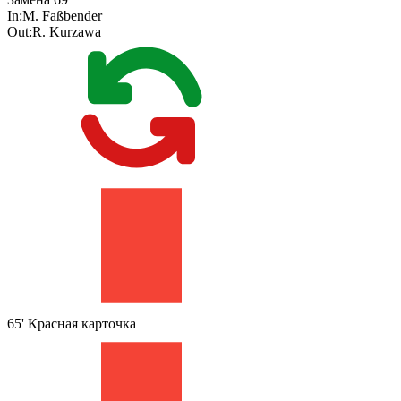
In:
M. Faßbender
Out:
R. Kurzawa
65'
Красная карточка