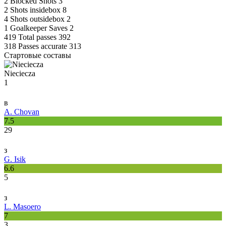
2
Blocked Shots
3
2
Shots insidebox
8
4
Shots outsidebox
2
1
Goalkeeper Saves
2
419
Total passes
392
318
Passes accurate
313
Стартовые составы
Nieciecza
1
в
A. Chovan
7.5
29
з
G. Isik
6.6
5
з
L. Masoero
7
3