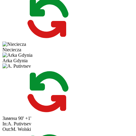
Nieciecza
Arka Gdynia
Замена
90' +1'
In:
A. Putivtsev
Out:
M. Wolski