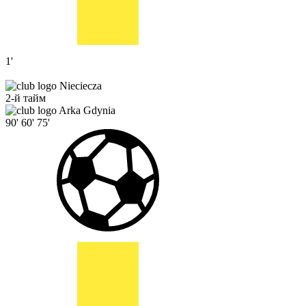
1'
Nieciecza
2-й тайм
Arka Gdynia
90'
60'
75'