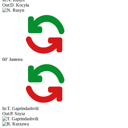
Out:
D. Kocyła
60'
Замена
In:
T. Gaprindashvili
Out:
P. Szysz