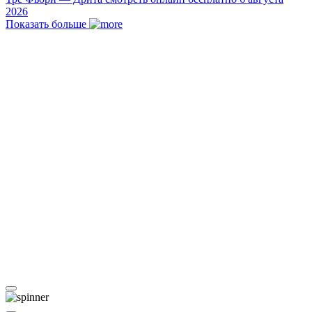
2026
Показать больше