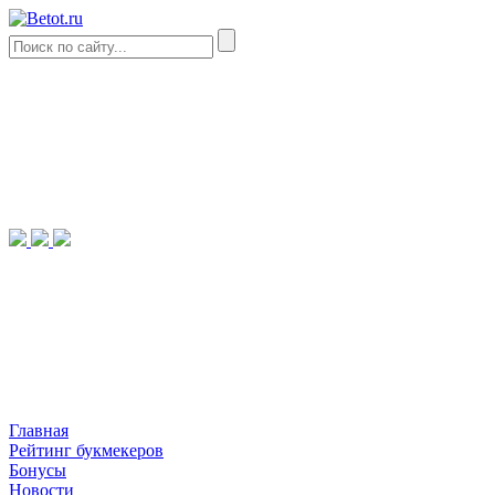
Главная
Рейтинг букмекеров
Бонусы
Новости