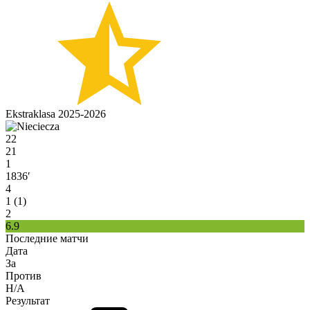
Ekstraklasa 2025-2026
22
21
1
1836′
4
1 (1)
2
6.9
Последние матчи
Дата
За
Против
H/A
Результат