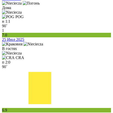
Дома
POG
н
1:1
90`
1
7.0
25 Июл 2025
В гостях
CRA
п
2:0
90`
6.9