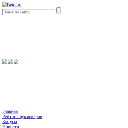
Главная
Рейтинг букмекеров
Бонусы
Новости