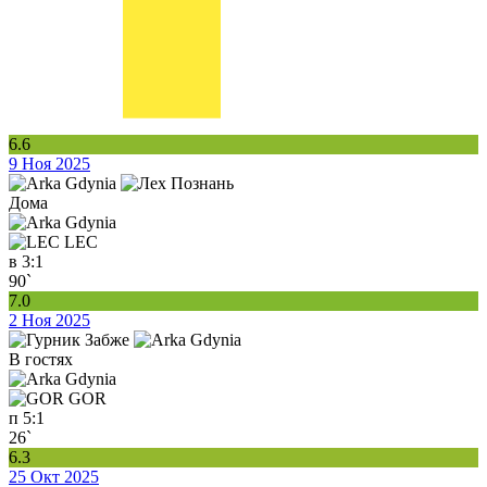
6.6
9 Ноя 2025
Дома
LEC
в
3:1
90`
7.0
2 Ноя 2025
В гостях
GOR
п
5:1
26`
6.3
25 Окт 2025