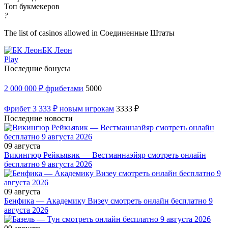
Топ букмекеров
?
The list of casinos allowed in Соединенные Штаты
БК Леон
Play
Последние бонусы
2 000 000 ₽ фрибетами
5000
Фрибет 3 333 ₽ новым игрокам
3333 ₽
Последние новости
09 августа
Викингюр Рейкьявик — Вестманнаэйяр смотреть онлайн
бесплатно 9 августа 2026
09 августа
Бенфика — Академику Визеу смотреть онлайн бесплатно 9
августа 2026