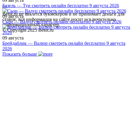
09 августа
Базель — Тун смотреть онлайн бесплатно 9 августа 2026
Betot.ru не явялется букмекером и не принимает деньги для
09 августа
ставок, вся информация на сайте носит исключительно
Сьон — Вадуц смотреть онлайн бесплатно 9 августа 2026
информационный характер.
© Copyright 2025 Betot.ru
09 августа
Брейдаблик — Валюр смотреть онлайн бесплатно 9 августа
2026
Показать больше