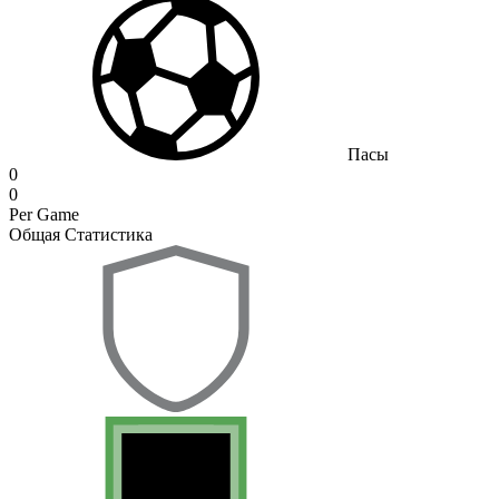
Пасы
0
0
Per Game
Общая Статистика