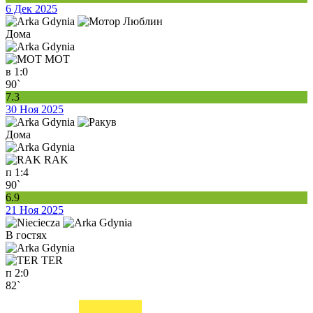
6 Дек 2025
Дома
MOT
в
1:0
90`
7.3
30 Ноя 2025
Дома
RAK
п
1:4
90`
6.9
21 Ноя 2025
В гостях
TER
п
2:0
82`