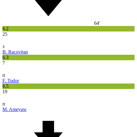
64'
6.2
25
з
B. Racovițan
6.3
7
п
F. Tudor
6.5
19
п
M. Ameyaw