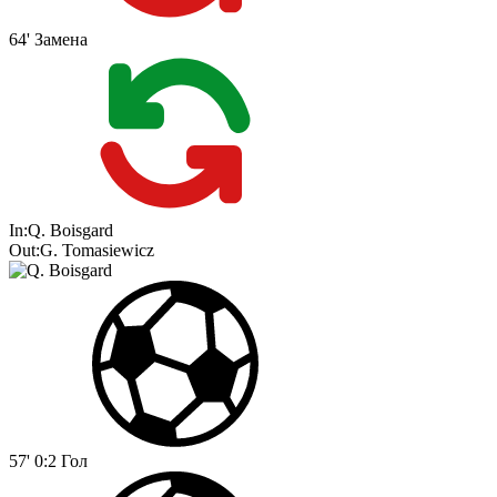
64'
Замена
In:
Q. Boisgard
Out:
G. Tomasiewicz
57'
0:2
Гол