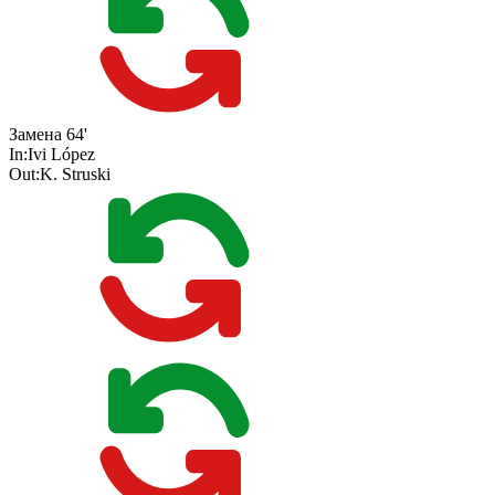
Замена
64'
In:
Ivi López
Out:
K. Struski