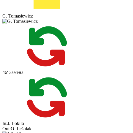
G. Tomasiewicz
46'
Замена
In:
J. Lokilo
Out:
O. Leśniak