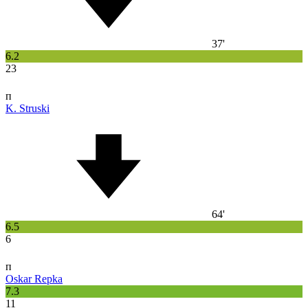
37'
6.2
23
п
K. Struski
64'
6.5
6
п
Oskar Repka
7.3
11