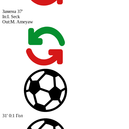
Замена
37'
In:
I. Seck
Out:
M. Ameyaw
31'
0:1
Гол