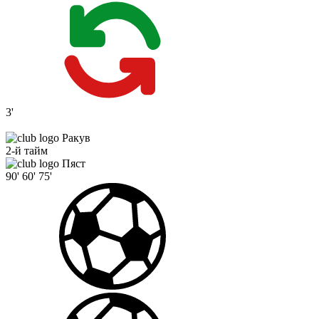
3'
Ракув
2-й тайм
Пяст
90'
60'
75'