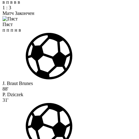
в
п
в
в
в
1
:
3
Матч Закончен
Пяст
п
п
п
н
в
J. Braut Brunes
88'
P. Dziczek
31'