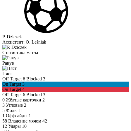
P. Dziczek
Ассистент:
O. Leśniak
Статистика матча
Ракув
Пяст
Off Target
6
Blocked
3
On Target
3
On Target
4
Off Target
6
Blocked
3
0
Жёлтые карточки
2
3
Угловые
2
5
Фолы
11
1
Оффсайды
1
58
Владение мячом
42
12
Удары
10