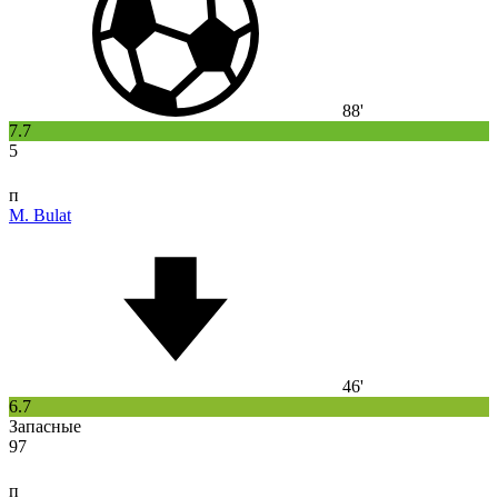
88'
7.7
5
п
M. Bulat
46'
6.7
Запасные
97
п