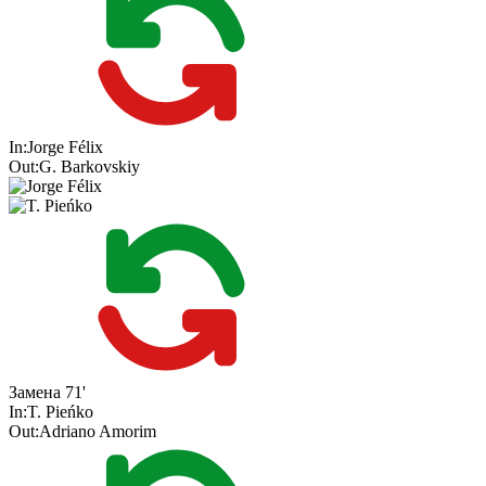
In:
Jorge Félix
Out:
G. Barkovskiy
Замена
71'
In:
T. Pieńko
Out:
Adriano Amorim