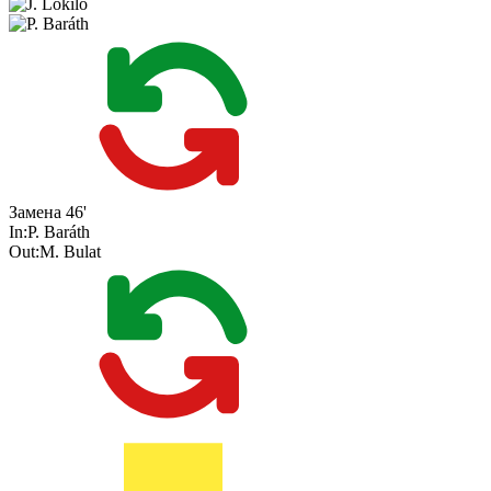
Замена
46'
In:
P. Baráth
Out:
M. Bulat