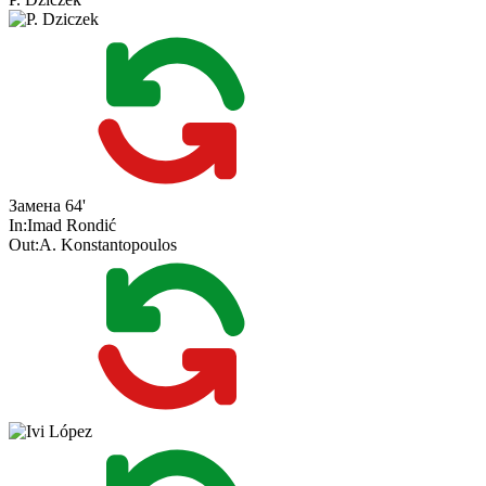
Замена
64'
In:
Imad Rondić
Out:
A. Konstantopoulos