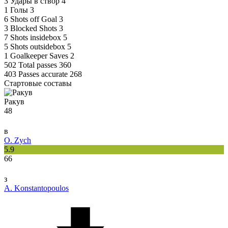
3
Удары в створ
4
1
Голы
3
6
Shots off Goal
3
3
Blocked Shots
3
7
Shots insidebox
5
5
Shots outsidebox
5
1
Goalkeeper Saves
2
502
Total passes
360
403
Passes accurate
268
Стартовые составы
Ракув
48
в
O. Zych
5.9
66
з
A. Konstantopoulos