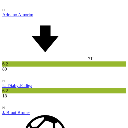
н
Adriano Amorim
71'
6.2
80
н
L. Diaby-Fadiga
6.2
18
н
J. Braut Brunes