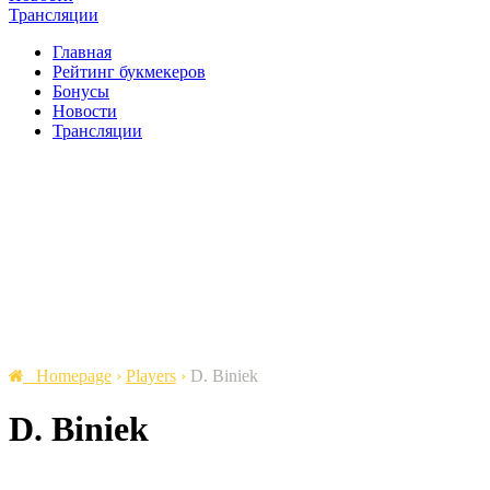
Трансляции
Главная
Рейтинг букмекеров
Бонусы
Новости
Трансляции
Homepage
›
Players
›
D. Biniek
D. Biniek