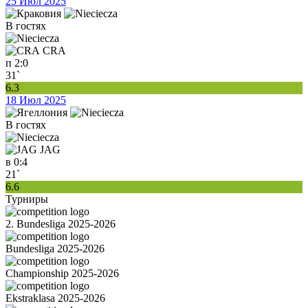
25 Июл 2025
В гостях
CRA
п
2:0
31`
6.3
18 Июл 2025
В гостях
JAG
в
0:4
21`
6.6
Турниры
2. Bundesliga 2025-2026
Bundesliga 2025-2026
Championship 2025-2026
Ekstraklasa 2025-2026