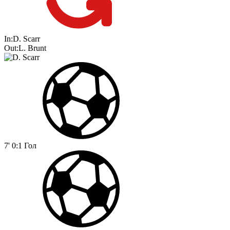
In:
D. Scarr
Out:
L. Brunt
7'
0:1
Гол