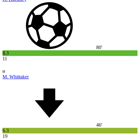
80'
8.3
11
н
M. Whittaker
46'
6.3
19