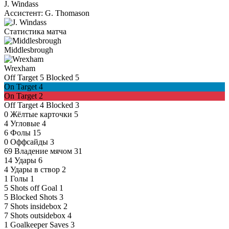
J. Windass
Ассистент:
G. Thomason
Статистика матча
Middlesbrough
Wrexham
Off Target
5
Blocked
5
On Target
4
On Target
2
Off Target
4
Blocked
3
0
Жёлтые карточки
5
4
Угловые
4
6
Фолы
15
0
Оффсайды
3
69
Владение мячом
31
14
Удары
6
4
Удары в створ
2
1
Голы
1
5
Shots off Goal
1
5
Blocked Shots
3
7
Shots insidebox
2
7
Shots outsidebox
4
1
Goalkeeper Saves
3