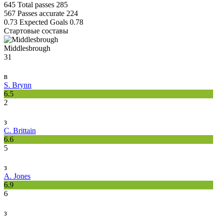
645
Total passes
285
567
Passes accurate
224
0.73
Expected Goals
0.78
Стартовые составы
Middlesbrough
31
в
S. Brynn
6.5
2
з
C. Brittain
6.6
5
з
A. Jones
6.9
6
з