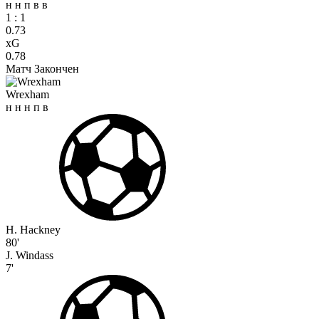
н
н
п
в
в
1
:
1
0.73
xG
0.78
Матч Закончен
Wrexham
н
н
н
п
в
H. Hackney
80'
J. Windass
7'