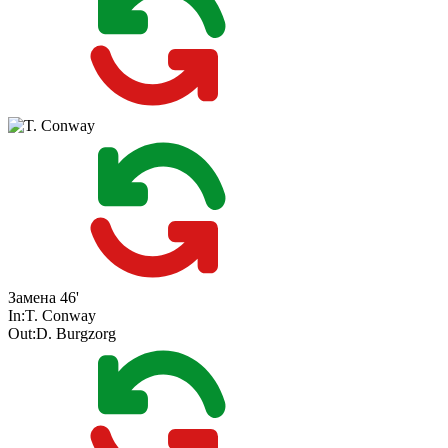
Замена
46'
In:
T. Conway
Out:
D. Burgzorg