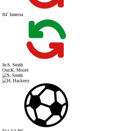
84'
Замена
In:
S. Smith
Out:
K. Moore
Гол
1:1
80'