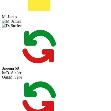
M. James
Замена
68'
In:
D. Strelec
Out:
M. Sène