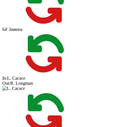
64'
Замена
In:
L. Cacace
Out:
R. Longman