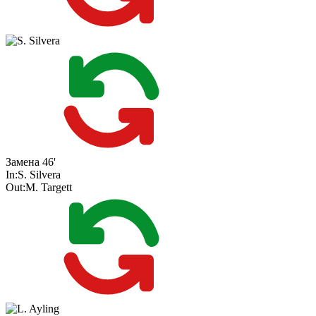
Замена
46'
In:
S. Silvera
Out:
M. Targett