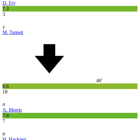
D. Fry
7.3
3
з
M. Targett
46'
6.6
18
п
A. Morris
7.9
7
п
H. Hackney