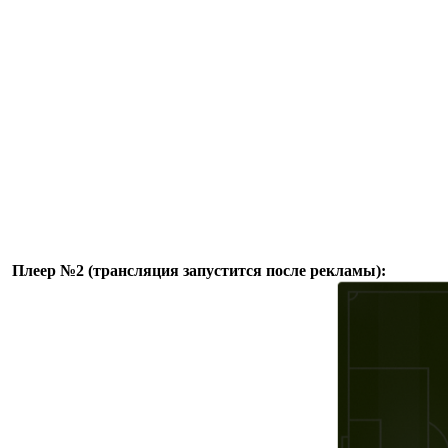
Плеер №2 (трансляция запустится после рекламы):