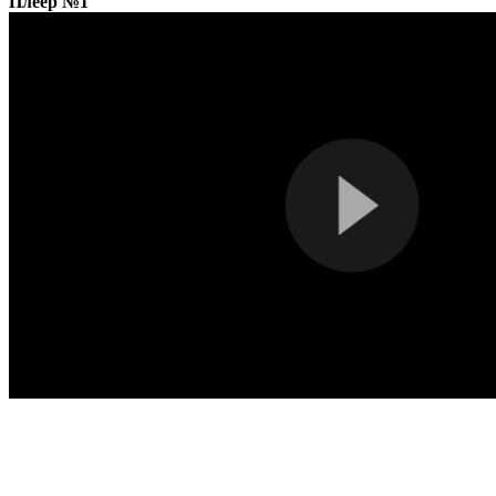
Плеер №1