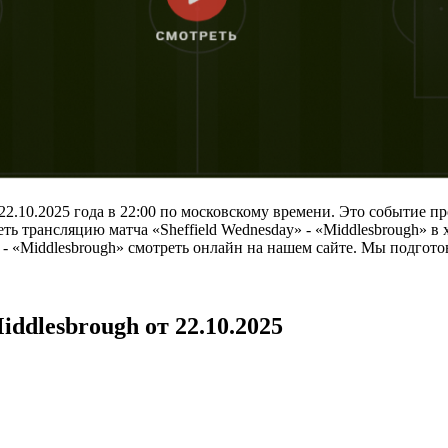
22.10.2025 года в 22:00 по московскому времени. Это событие пр
ь трансляцию матча «Sheffield Wednesday» - «Middlesbrough» в 
 - «Middlesbrough» смотреть онлайн на нашем сайте. Мы подгото
iddlesbrough от 22.10.2025