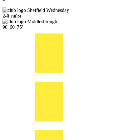
Sheffield Wednesday
2-й тайм
Middlesbrough
90'
60'
75'