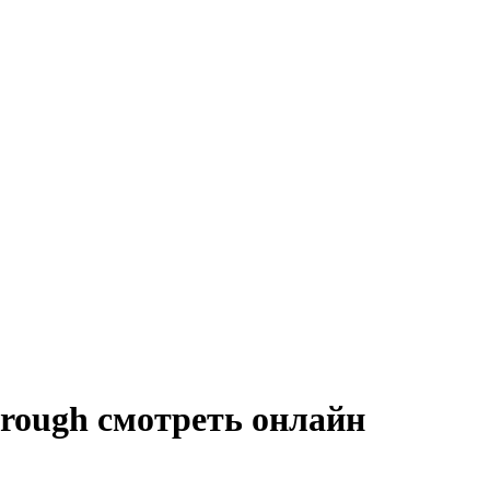
sbrough смотреть онлайн