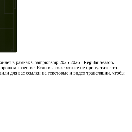
ойдет в рамках Championship 2025-2026 - Regular Season.
хорошем качестве. Если вы тоже хотите не пропустить этот
вили для вас ссылки на текстовые и видео трансляции, чтобы