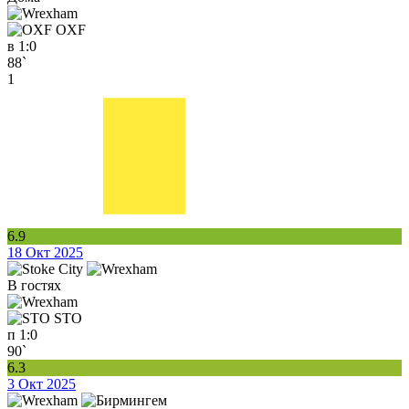
OXF
в
1:0
88`
1
6.9
18 Окт 2025
В гостях
STO
п
1:0
90`
6.3
3 Окт 2025