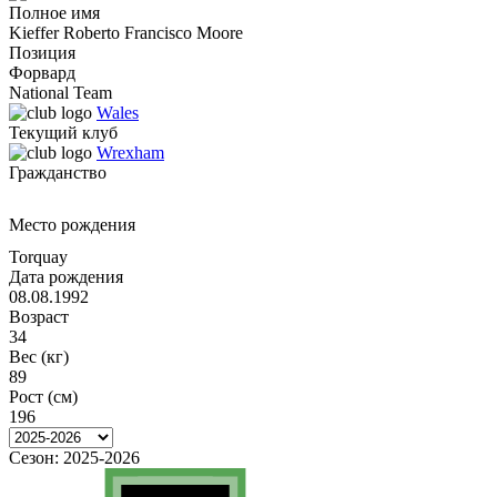
Полное имя
Kieffer Roberto Francisco Moore
Позиция
Форвард
National Team
Wales
Текущий клуб
Wrexham
Гражданство
Место рождения
Torquay
Дата рождения
08.08.1992
Возраст
34
Вес (кг)
89
Рост (см)
196
Сезон:
2025-2026