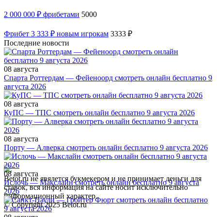
2 000 000 ₽ фрибетами
5000
Фрибет 3 333 ₽ новым игрокам
3333 ₽
Последние новости
08 августа
Спарта Роттердам — Фейеноорд смотреть онлайн бесплатно 9
августа 2026
08 августа
КуПС — ТПС смотреть онлайн бесплатно 9 августа 2026
08 августа
Порту — Алверка смотреть онлайн бесплатно 9 августа 2026
08 августа
Betot.ru не явялется букмекером и не принимает деньги для
Ислочь — Макслайн смотреть онлайн бесплатно 9 августа
ставок, вся информация на сайте носит исключительно
2026
информационный характер.
© Copyright 2025 Betot.ru