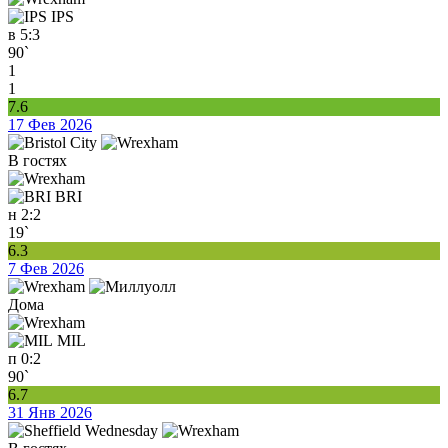
IPS
в
5:3
90`
1
1
7.6
17 Фев 2026
В гостях
BRI
н
2:2
19`
6.3
7 Фев 2026
Дома
MIL
п
0:2
90`
6.7
31 Янв 2026