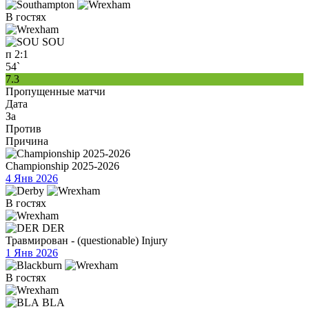
В гостях
SOU
п
2:1
54`
7.3
Пропущенные матчи
Дата
За
Против
Причина
Championship 2025-2026
4 Янв 2026
В гостях
DER
Травмирован - (questionable) Injury
1 Янв 2026
В гостях
BLA