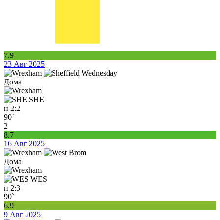
7.9
23 Авг 2025
Дома
SHE
н
2:2
90`
2
8.7
16 Авг 2025
Дома
WES
п
2:3
90`
6.9
9 Авг 2025