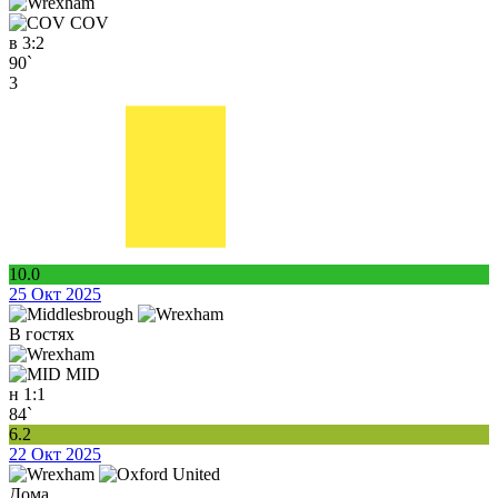
COV
в
3:2
90`
3
10.0
25 Окт 2025
В гостях
MID
н
1:1
84`
6.2
22 Окт 2025
Дома