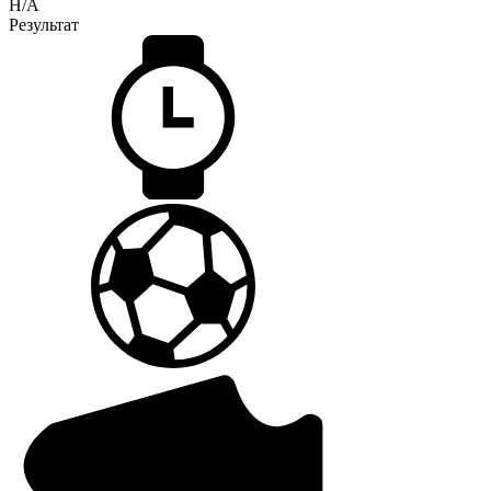
H/A
Результат