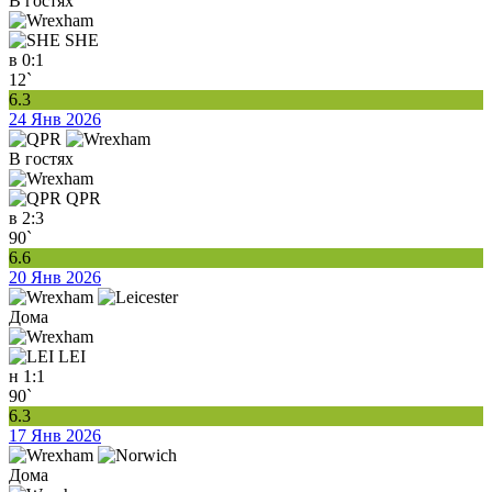
В гостях
SHE
в
0:1
12`
6.3
24 Янв 2026
В гостях
QPR
в
2:3
90`
6.6
20 Янв 2026
Дома
LEI
н
1:1
90`
6.3
17 Янв 2026
Дома