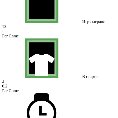
Игр сыграно
13
-
Per Game
В старте
3
0.2
Per Game