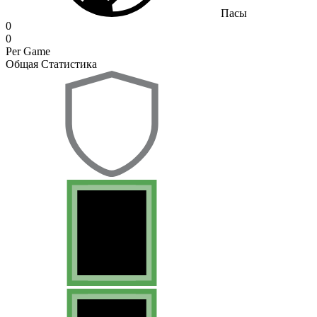
Пасы
0
0
Per Game
Общая Статистика