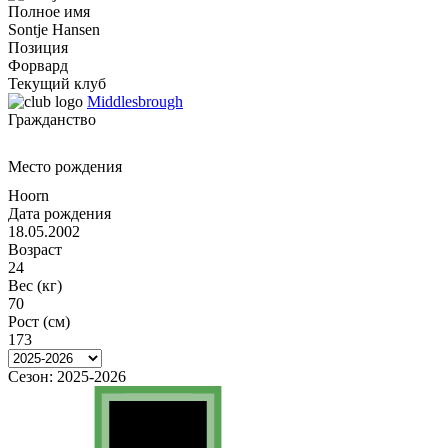
Полное имя
Sontje Hansen
Позиция
Форвард
Текущий клуб
Middlesbrough
Гражданство
Место рождения
Hoorn
Дата рождения
18.05.2002
Возраст
24
Вес (кг)
70
Рост (см)
173
Сезон:
2025-2026