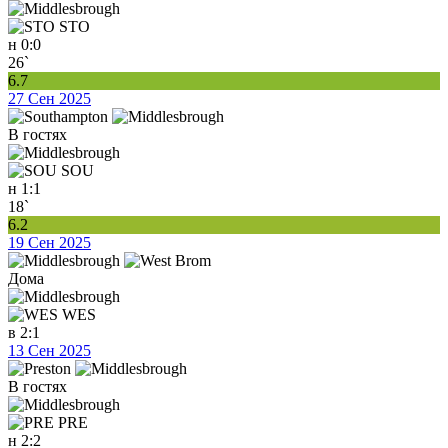
STO
н
0:0
26`
6.7
27 Сен 2025
В гостях
SOU
н
1:1
18`
6.2
19 Сен 2025
Дома
WES
в
2:1
13 Сен 2025
В гостях
PRE
н
2:2