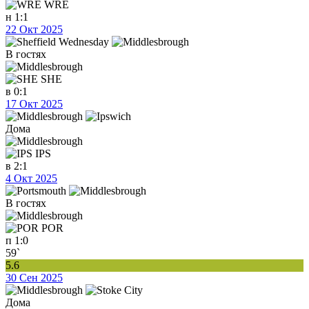
WRE
н
1:1
22 Окт 2025
В гостях
SHE
в
0:1
17 Окт 2025
Дома
IPS
в
2:1
4 Окт 2025
В гостях
POR
п
1:0
59`
5.6
30 Сен 2025
Дома