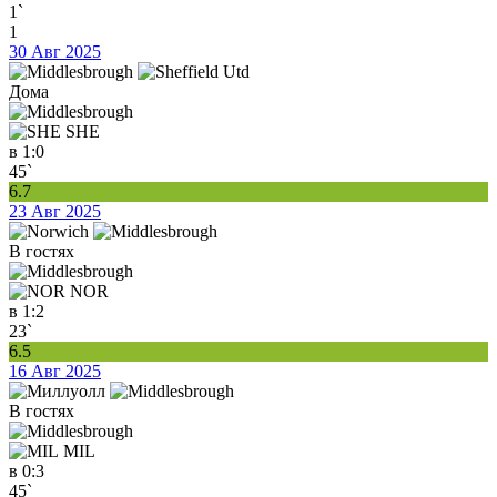
1`
1
30 Авг 2025
Дома
SHE
в
1:0
45`
6.7
23 Авг 2025
В гостях
NOR
в
1:2
23`
6.5
16 Авг 2025
В гостях
MIL
в
0:3
45`