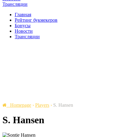
Трансляции
Главная
Рейтинг букмекеров
Бонусы
Новости
Трансляции
Homepage
›
Players
›
S. Hansen
S. Hansen