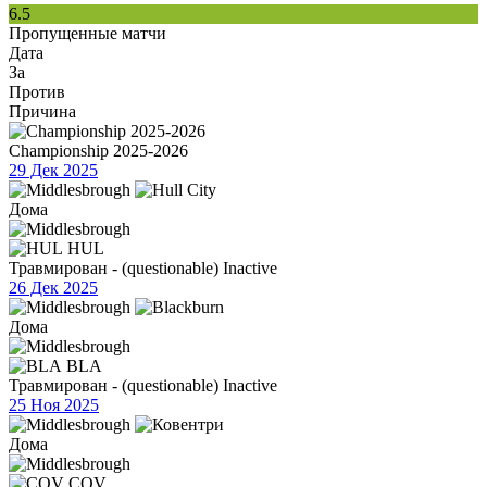
6.5
Пропущенные матчи
Дата
За
Против
Причина
Championship 2025-2026
29 Дек 2025
Дома
HUL
Травмирован - (questionable) Inactive
26 Дек 2025
Дома
BLA
Травмирован - (questionable) Inactive
25 Ноя 2025
Дома
COV