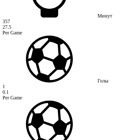
Минут
357
27.5
Per Game
Голы
1
0.1
Per Game