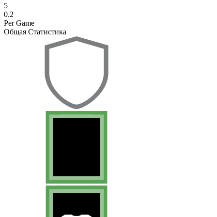
5
0.2
Per Game
Общая Статистика