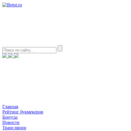
Главная
Рейтинг букмекеров
Бонусы
Новости
Трансляции