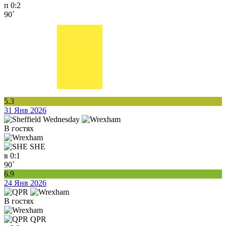
п
0:2
90`
5.3
31 Янв 2026
В гостях
SHE
в
0:1
90`
6.9
24 Янв 2026
В гостях
QPR