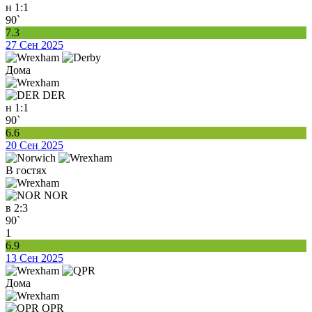
н
1:1
90`
7.3
27 Сен 2025
Дома
DER
н
1:1
90`
6.6
20 Сен 2025
В гостях
NOR
в
2:3
90`
1
6.9
13 Сен 2025
Дома
QPR