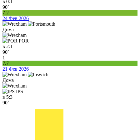
в
0:1
90`
7.2
24 Фев 2026
Дома
POR
в
2:1
90`
1
7.7
21 Фев 2026
Дома
IPS
в
5:3
90`