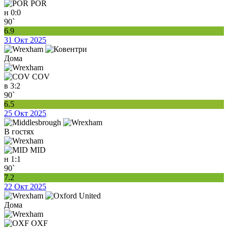
POR
н
0:0
90`
6.9
31 Окт 2025
Дома
COV
в
3:2
90`
6.5
25 Окт 2025
В гостях
MID
н
1:1
90`
7.2
22 Окт 2025
Дома
OXF