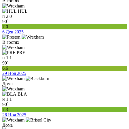
В гостях
HUL
п
2:0
90`
7.0
6 Дек 2025
В гостях
PRE
н
1:1
90`
6.6
29 Ноя 2025
Дома
BLA
н
1:1
90`
7.3
26 Ноя 2025
Дома