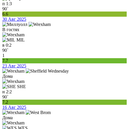
п
1:3
90`
6.6
30 Авг 2025
В гостях
MIL
в
0:2
90`
1
7.7
23 Авг 2025
Дома
SHE
н
2:2
90`
7.2
16 Авг 2025
Дома
WES