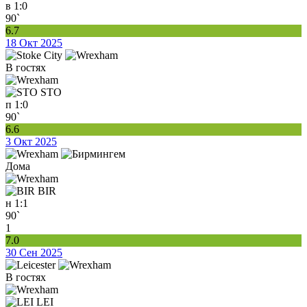
в
1:0
90`
6.7
18 Окт 2025
В гостях
STO
п
1:0
90`
6.6
3 Окт 2025
Дома
BIR
н
1:1
90`
1
7.0
30 Сен 2025
В гостях
LEI