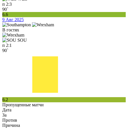
п
2:3
90`
6.6
9 Авг 2025
В гостях
SOU
п
2:1
90`
6.2
Пропущенные матчи
Дата
За
Против
Причина