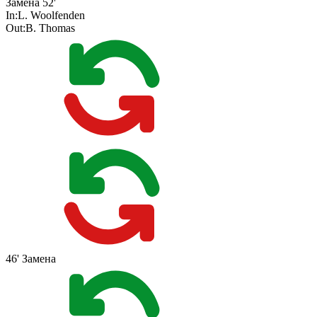
Замена
52'
In:
L. Woolfenden
Out:
B. Thomas
46'
Замена