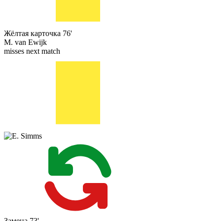
Жёлтая карточка
76'
M. van Ewijk
misses next match
Замена
73'