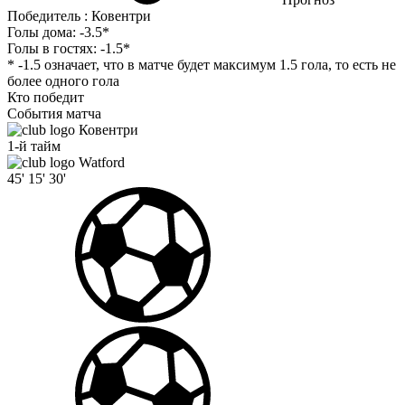
Победитель : Ковентри
Голы дома:
-3.5*
Голы в гостях:
-1.5*
* -1.5 означает, что в матче будет максимум 1.5 гола, то есть не
более одного гола
Кто победит
События матча
Ковентри
1-й тайм
Watford
45'
15'
30'