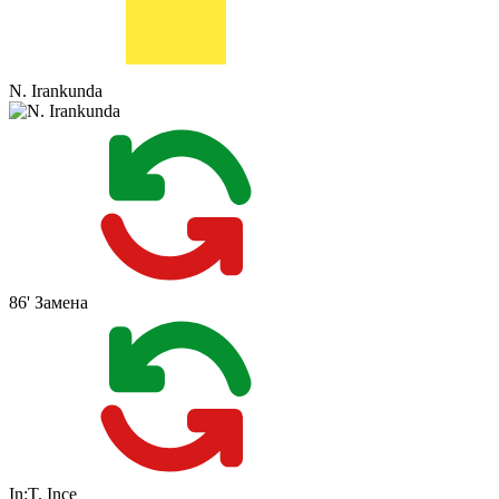
N. Irankunda
86'
Замена
In:
T. Ince