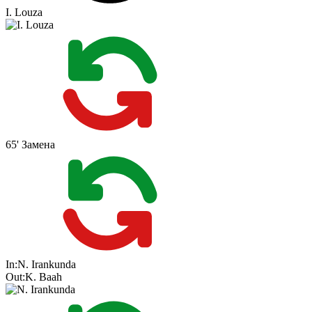
I. Louza
65'
Замена
In:
N. Irankunda
Out:
K. Baah