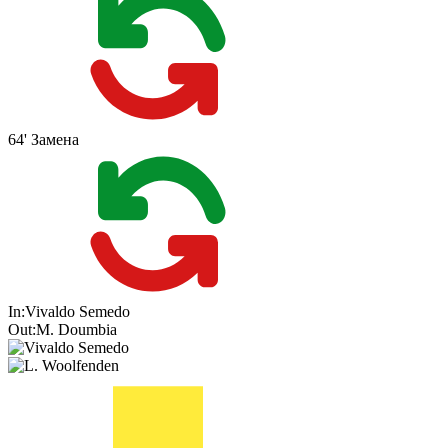
64'
Замена
In:
Vivaldo Semedo
Out:
M. Doumbia