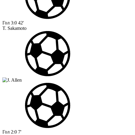
Гол
3:0
42'
T. Sakamoto
Гол
2:0
7'