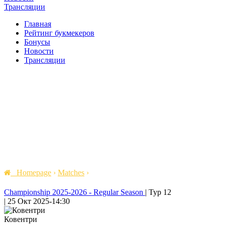
Трансляции
Главная
Рейтинг букмекеров
Бонусы
Новости
Трансляции
Homepage
›
Matches
›
Championship 2025-2026 - Regular Season
|
Тур 12
|
25 Окт 2025
-
14:30
Ковентри