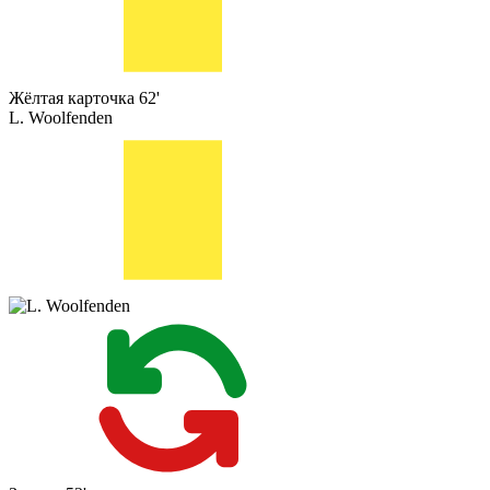
Жёлтая карточка
62'
L. Woolfenden