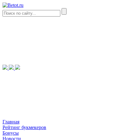
Главная
Рейтинг букмекеров
Бонусы
Новости