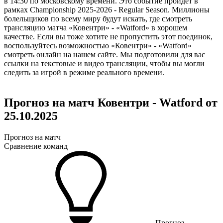
в 14:30 по московскому времени. Это событие пройдет в
рамках Championship 2025-2026 - Regular Season. Миллионы
болельщиков по всему миру будут искать, где смотреть
трансляцию матча «Ковентри» - «Watford» в хорошем
качестве. Если вы тоже хотите не пропустить этот поединок,
воспользуйтесь возможностью «Ковентри» - «Watford»
смотреть онлайн на нашем сайте. Мы подготовили для вас
ссылки на текстовые и видео трансляции, чтобы вы могли
следить за игрой в режиме реального времени.
Прогноз на матч Ковентри - Watford от
25.10.2025
Прогноз на матч
Сравнение команд
Прогноз