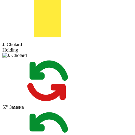
J. Chotard
Holding
57'
Замена