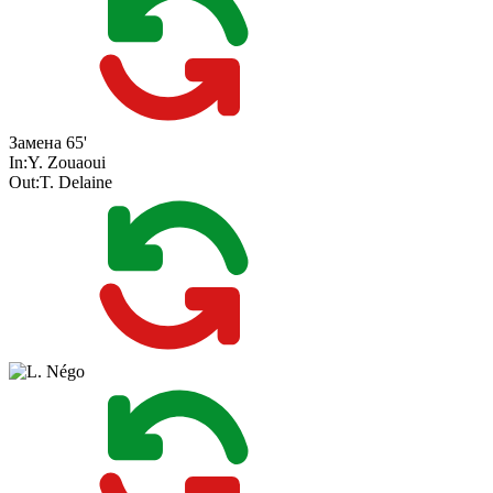
Замена
65'
In:
Y. Zouaoui
Out:
T. Delaine