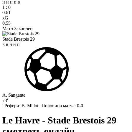
н
н
н
п
в
1
:
0
0.61
xG
0.55
Матч Закончен
Stade Brestois 29
в
в
н
н
п
A. Sangante
73'
|
Рефери: B. Millot
|
Половина матча: 0-0
Le Havre - Stade Brestois 29
смотреть онлайн