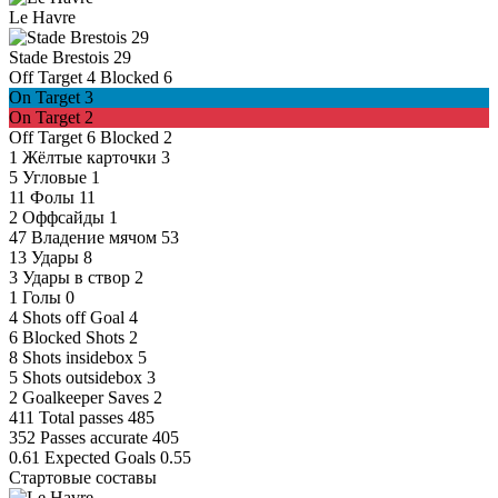
Le Havre
Stade Brestois 29
Off Target
4
Blocked
6
On Target
3
On Target
2
Off Target
6
Blocked
2
1
Жёлтые карточки
3
5
Угловые
1
11
Фолы
11
2
Оффсайды
1
47
Владение мячом
53
13
Удары
8
3
Удары в створ
2
1
Голы
0
4
Shots off Goal
4
6
Blocked Shots
2
8
Shots insidebox
5
5
Shots outsidebox
3
2
Goalkeeper Saves
2
411
Total passes
485
352
Passes accurate
405
0.61
Expected Goals
0.55
Стартовые составы