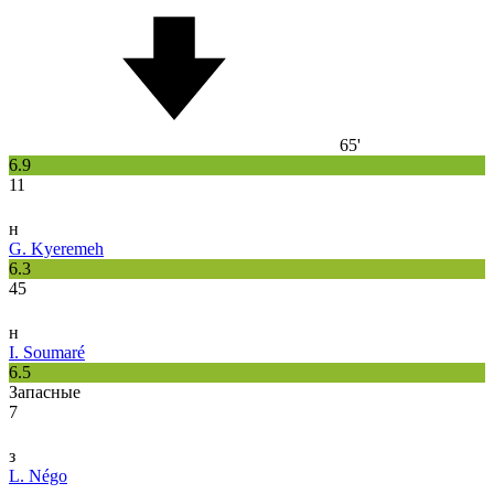
65'
6.9
11
н
G. Kyeremeh
6.3
45
н
I. Soumaré
6.5
Запасные
7
з
L. Négo