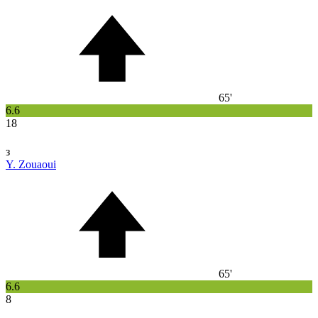
65'
6.6
18
з
Y. Zouaoui
65'
6.6
8