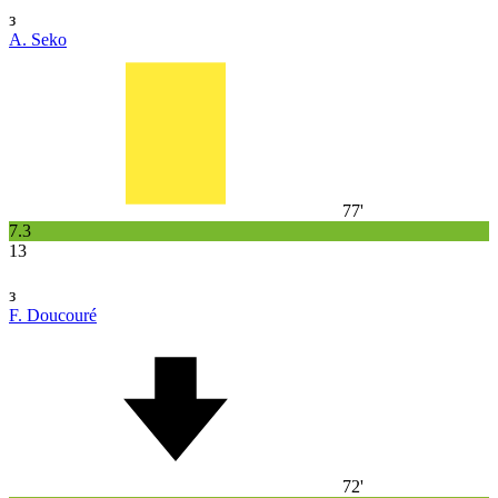
з
A. Seko
77'
7.3
13
з
F. Doucouré
72'