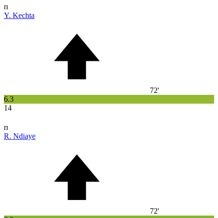
п
Y. Kechta
72'
6.3
14
п
R. Ndiaye
72'