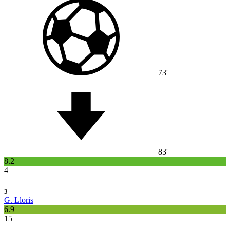
73'
83'
8.2
4
з
G. Lloris
6.9
15