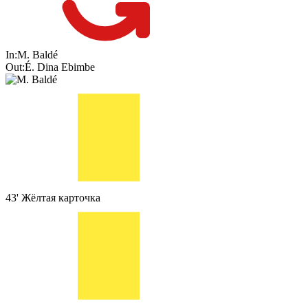
In:
M. Baldé
Out:
É. Dina Ebimbe
43'
Жёлтая карточка