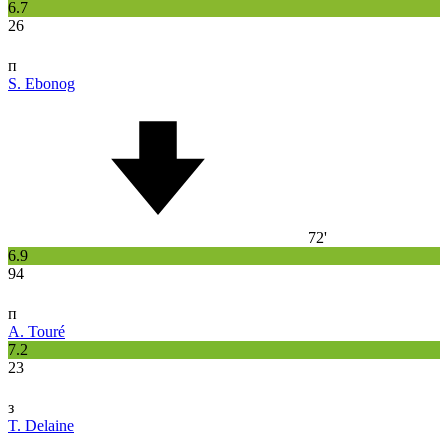
6.7
26
п
S. Ebonog
72'
6.9
94
п
A. Touré
7.2
23
з
T. Delaine