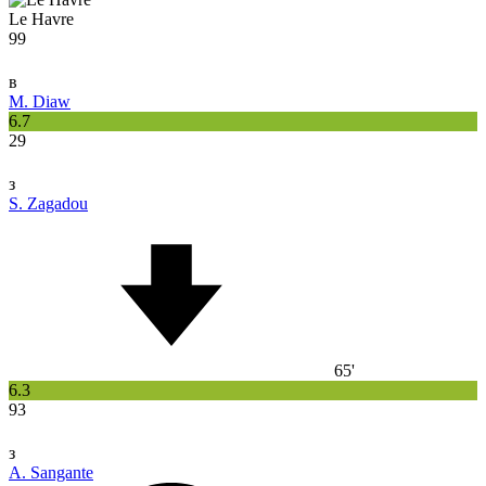
Le Havre
99
в
M. Diaw
6.7
29
з
S. Zagadou
65'
6.3
93
з
A. Sangante