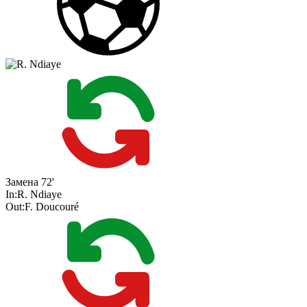
Замена
72'
In:
R. Ndiaye
Out:
F. Doucouré