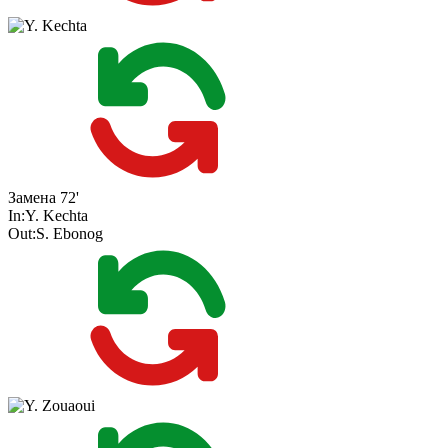
Замена
72'
In:
Y. Kechta
Out:
S. Ebonog