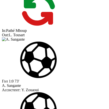
In:
Pathé Mboup
Out:
L. Tousart
Гол
1:0
73'
A. Sangante
Ассистент:
Y. Zouaoui