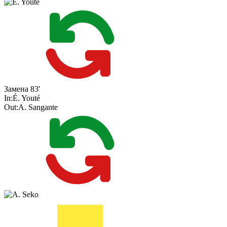
Замена
83'
In:
É. Youté
Out:
A. Sangante