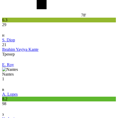
78'
6.3
29
н
S. Diop
21
Ibrahim Yayiya Kante
Тренер
E. Roy
Nantes
1
в
A. Lopes
8.2
98
з