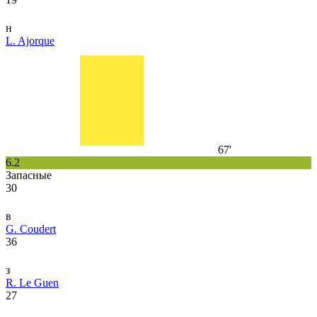
н
L. Ajorque
67'
6.2
Запасные
30
в
G. Coudert
36
з
R. Le Guen
27