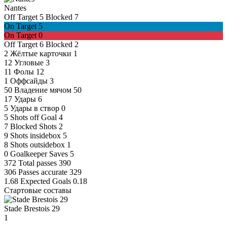
Nantes
Off Target
5
Blocked
7
On Target
5
On Target
0
Off Target
6
Blocked
2
2
Жёлтые карточки
1
12
Угловые
3
11
Фолы
12
1
Оффсайды
3
50
Владение мячом
50
17
Удары
6
5
Удары в створ
0
5
Shots off Goal
4
7
Blocked Shots
2
9
Shots insidebox
5
8
Shots outsidebox
1
0
Goalkeeper Saves
5
372
Total passes
390
306
Passes accurate
329
1.68
Expected Goals
0.18
Стартовые составы
Stade Brestois 29
1