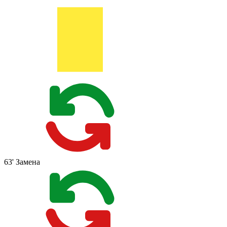
63'
Замена