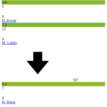
6.6
5
п
H. Kwon
7.2
15
н
M. Lahdo
63'
6.3
7
п
H. Hong