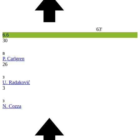
63'
6.6
30
в
P. Carlgren
26
з
U. Radaković
3
з
N. Cozza