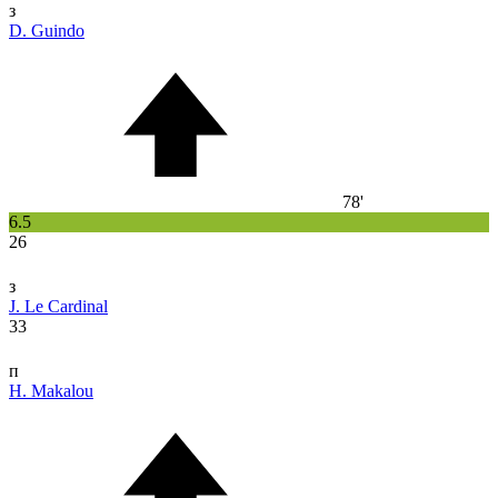
з
D. Guindo
78'
6.5
26
з
J. Le Cardinal
33
п
H. Makalou