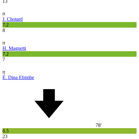
13
п
J. Chotard
7.2
8
п
H. Magnetti
7.2
7
п
É. Dina Ebimbe
78'
6.5
23