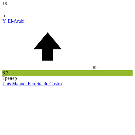
19
н
Y. El-Arabi
85'
6.3
Тренер
Luís Manuel Ferreira de Castro