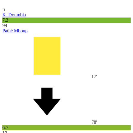
п
K. Doumbia
7.3
99
Pathé Mboup
17'
78'
6.7
19