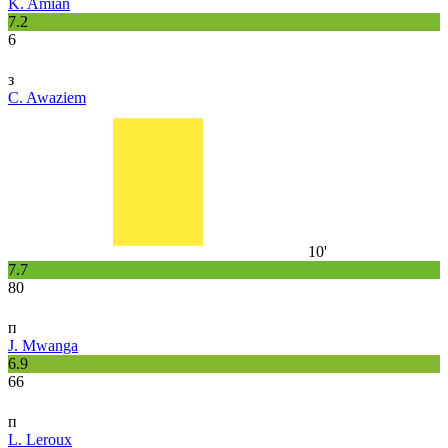
K. Amian
7.2
6
з
C. Awaziem
10'
7.7
80
п
J. Mwanga
6.9
66
п
L. Leroux