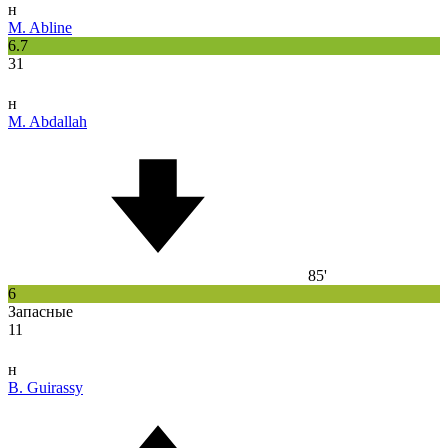
н
M. Abline
6.7
31
н
M. Abdallah
85'
6
Запасные
11
н
B. Guirassy