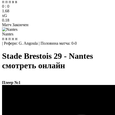
п
п
п
в
в
0
:
0
1.68
xG
0.18
Матч Закончен
Nantes
п
в
п
н
н
|
Рефери: G. Angoula
|
Половина матча: 0-0
Stade Brestois 29 - Nantes
смотреть онлайн
Плеер №1