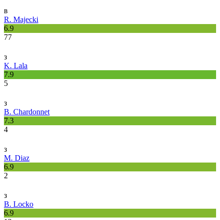
в
R. Majecki
6.9
77
з
K. Lala
7.9
5
з
B. Chardonnet
7.3
4
з
M. Diaz
6.9
2
з
B. Locko
6.9