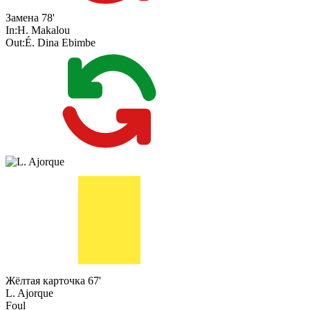
Замена
78'
In:
H. Makalou
Out:
É. Dina Ebimbe
Жёлтая карточка
67'
L. Ajorque
Foul