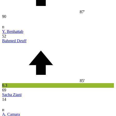
87'
90
п
Y. Benhattab
52
Bahmed Deuff
85'
6.3
69
Sacha Ziani
14
н
A. Camara