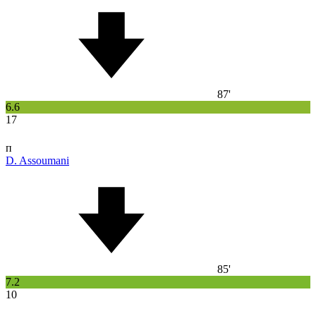
87'
6.6
17
п
D. Assoumani
85'
7.2
10