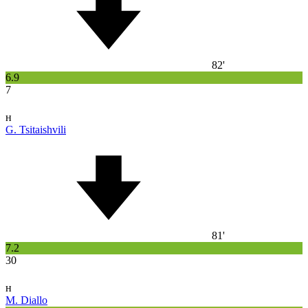
82'
6.9
7
н
G. Tsitaishvili
81'
7.2
30
н
M. Diallo