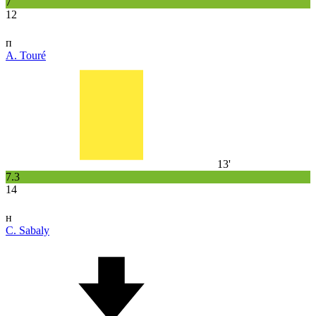
7
12
п
A. Touré
13'
7.3
14
н
C. Sabaly