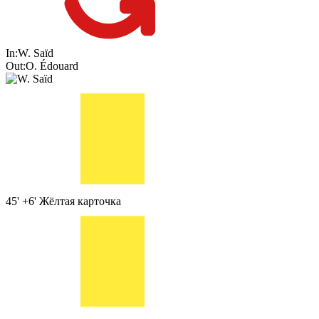
In:
W. Saïd
Out:
O. Édouard
45' +6'
Жёлтая карточка