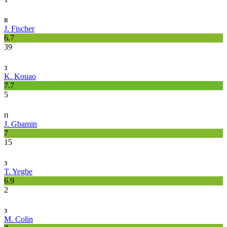
в
J. Fischer
6.7
39
з
K. Kouao
7.7
5
п
J. Gbamin
7
15
з
T. Yegbe
6.9
2
з
M. Colin