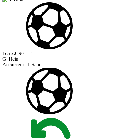
Гол
2:0
90' +1'
G. Hein
Ассистент:
I. Sané