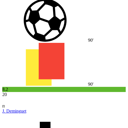
90'
90'
8.2
20
п
J. Deminguet