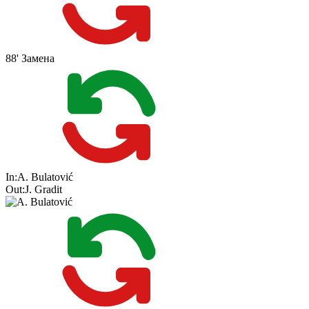
88'
Замена
In:
A. Bulatović
Out:
J. Gradit