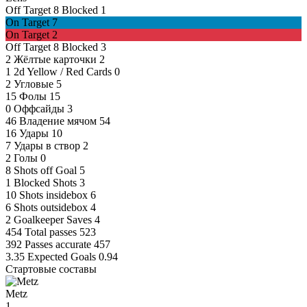
Off Target
8
Blocked
1
On Target
7
On Target
2
Off Target
8
Blocked
3
2
Жёлтые карточки
2
1
2d Yellow / Red Cards
0
2
Угловые
5
15
Фолы
15
0
Оффсайды
3
46
Владение мячом
54
16
Удары
10
7
Удары в створ
2
2
Голы
0
8
Shots off Goal
5
1
Blocked Shots
3
10
Shots insidebox
6
6
Shots outsidebox
4
2
Goalkeeper Saves
4
454
Total passes
523
392
Passes accurate
457
3.35
Expected Goals
0.94
Стартовые составы
Metz
1