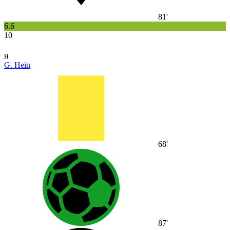
81'
6.6
10
н
G. Hein
68'
87'