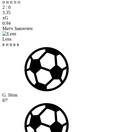
п
н
п
п
п
2
:
0
3.35
xG
0.94
Матч Закончен
Lens
в
н
в
в
в
G. Hein
87'