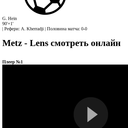
G. Hein
90'+1'
|
Рефери: A. Kherradji
|
Половина матча: 0-0
Metz - Lens смотреть онлайн
Плеер №1